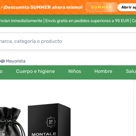
⚡
¡Descuento SUMMER ahora mismo!
SUMMER
Abrir a
envían inmediatamente |
Envío gratis en pedidos superiores a 95 EUR
| C
Mayorista
ro
Cuerpo e higiene
Niños
Hombre
Sal