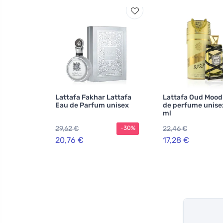
Lattafa Fakhar Lattafa
Lattafa Oud Mood
Eau de Parfum unisex
de perfume unise
ml
29,62 €
22,46 €
-30%
20,76 €
17,28 €