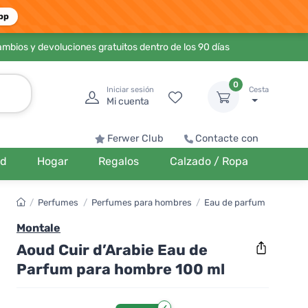
pp
ambios y devoluciones gratuitos dentro de los 90 días
0
Iniciar sesión
Cesta
Mi cuenta
Ferwer Club
Contacte con
ud
Hogar
Regalos
Calzado / Ropa
/
Perfumes
/
Perfumes para hombres
/
Eau de parfum
Montale
Aoud Cuir d’Arabie Eau de
Parfum para hombre 100 ml