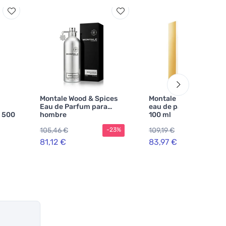
Montale Wood & Spices
Montale Intense Cafe
Eau de Parfum para
eau de parfum unisex
 500
hombre
100 ml
105,46 €
109,19 €
-23%
-2
81,12 €
83,97 €