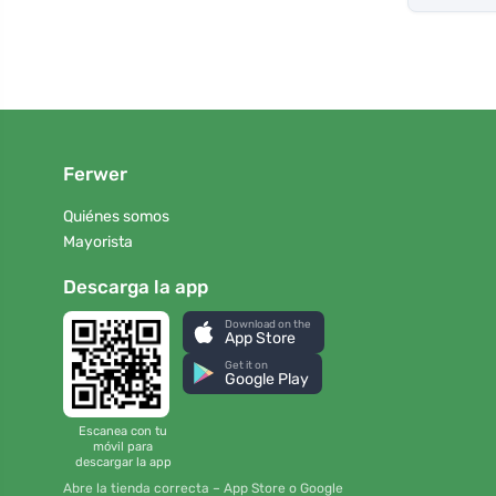
Ferwer
Quiénes somos
Mayorista
Descarga la app
Download on the
App Store
Get it on
Google Play
Escanea con tu
móvil para
descargar la app
Abre la tienda correcta – App Store o Google