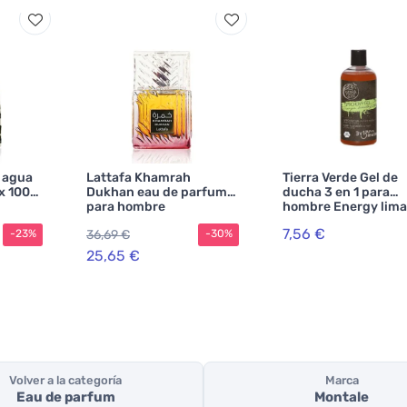
 agua
Lattafa Khamrah
Tierra Verde Gel de
x 100
Dukhan eau de parfum
ducha 3 en 1 para
para hombre
hombre Energy lima
ml
7,56 €
36,69 €
-23%
-30%
25,65 €
Volver a la categoría
Marca
Eau de parfum
Montale