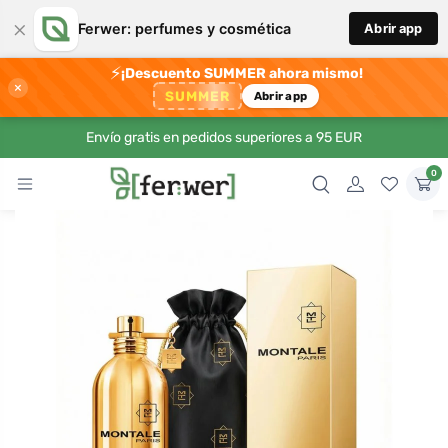
×
Ferwer: perfumes y cosmética
Abrir app
⚡
¡Descuento SUMMER ahora mismo!
×
SUMMER
Abrir app
Envío gratis en pedidos superiores a 95 EUR
0