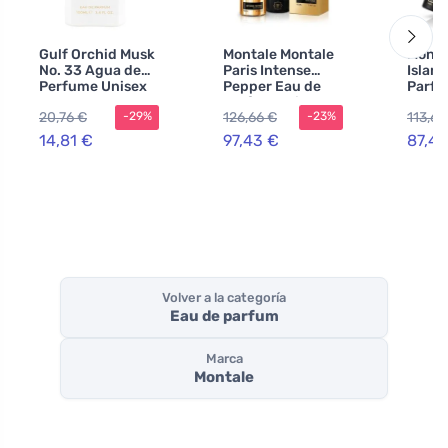
Gulf Orchid Musk
Montale Montale
Monta
No. 33 Agua de
Paris Intense
Islan
Perfume Unisex
Pepper Eau de
Parfu
Parfum unisex
20,76 €
126,66 €
113,64
-29%
-23%
14,81 €
97,43 €
87,41
Volver a la categoría
Eau de parfum
Marca
Montale