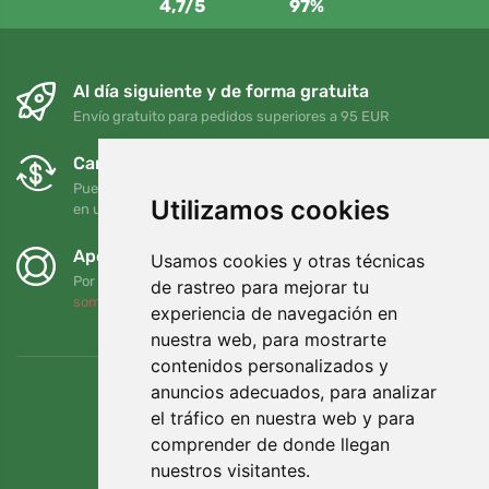
4,7/5
97%
Al día siguiente y de forma gratuita
Envío gratuito para pedidos superiores a 95 EUR
Cambios y devoluciones gratuitos
Puede devolver o cambiar su pedido en cualquier momento
Utilizamos cookies
en un plazo de 90 días
Apoyamos a Trees.org
Usamos cookies y otras técnicas
Por cada pedido plantamos un árbol. Leer más
Quiénes
de rastreo para mejorar tu
somos
.
experiencia de navegación en
nuestra web, para mostrarte
contenidos personalizados y
anuncios adecuados, para analizar
el tráfico en nuestra web y para
comprender de donde llegan
nuestros visitantes.