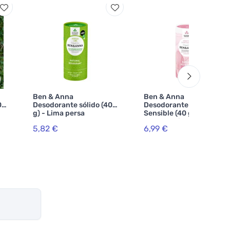
Ben & Anna
Ben & Anna
0
Desodorante sólido (40
Desodorante Sólido
g) - Lima persa
Sensible (40 g) - Flor de
Cerezo - sin bicarbonato
5,82 €
6,99 €
sódico