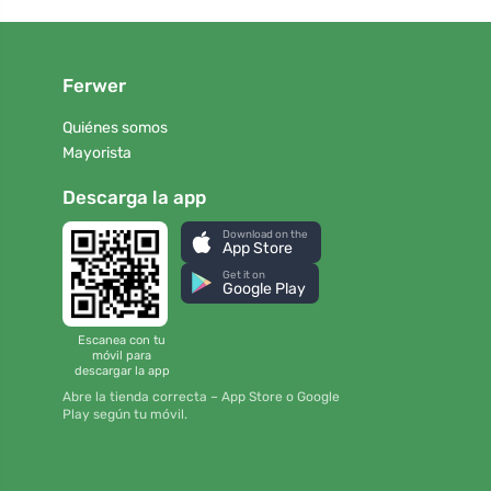
Ferwer
Quiénes somos
Mayorista
Descarga la app
Download on the
App Store
Get it on
Google Play
Escanea con tu
móvil para
descargar la app
Abre la tienda correcta – App Store o Google
Play según tu móvil.