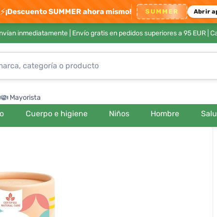
⚡
¡Descuento SUMMER ahora mismo!
SUMMER
Abrir a
envían inmediatamente |
Envío gratis en pedidos superiores a 95 EUR
| C
Mayorista
ro
Cuerpo e higiene
Niños
Hombre
Sal