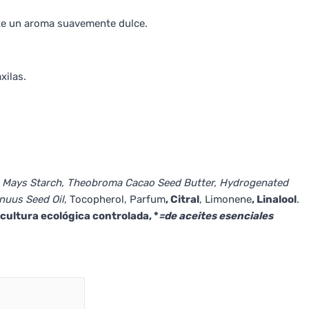
te un aroma suavemente dulce.
xilas.
a Mays Starch, Theobroma Cacao Seed Butter, Hydrogenated
nnuus Seed Oil
, Tocopherol, Parfum
, Citral
, Limonene
, Linalool
.
icultura ecológica controlada, *
=de aceites esenciales