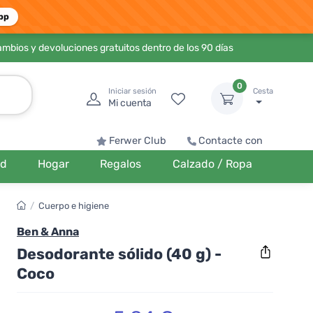
pp
ambios y devoluciones gratuitos dentro de los 90 días
0
Iniciar sesión
Cesta
Mi cuenta
Ferwer Club
Contacte con
ud
Hogar
Regalos
Calzado / Ropa
/
Cuerpo e higiene
Ben & Anna
Desodorante sólido (40 g) -
Coco