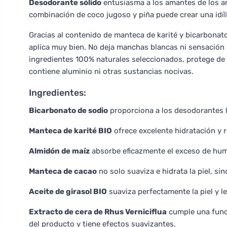
Desodorante sólido
entusiasma a los amantes de los aro
combinación de coco jugoso y piña puede crear una idíli
Gracias al contenido de manteca de karité y bicarbonato
aplica muy bien. No deja manchas blancas ni sensación p
ingredientes 100% naturales seleccionados, protege de m
contiene aluminio ni otras sustancias nocivas.
Ingredientes:
Bicarbonato de sodio
proporciona a los desodorantes l
Manteca de karité BIO
ofrece excelente hidratación y r
Almidón de maíz
absorbe eficazmente el exceso de hu
Manteca de cacao
no solo suaviza e hidrata la piel, si
Aceite de girasol BIO
suaviza perfectamente la piel y le
Extracto de cera de Rhus Verniciflua
cumple una funció
del producto y tiene efectos suavizantes.