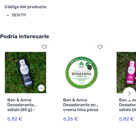
Código del producto
BEN119
Podría interesarle
Ben & Anna
Ben & Anna
Ben & A
Desodorante
Desodorante en
Desodor
sólido (40 g) -
crema lima persa
sólido (4
Urban Black
(45 g)
Pomelo 
5,82 €
6,26 €
5,82 €