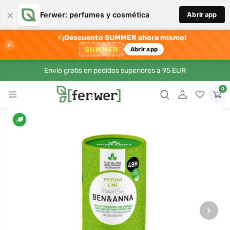
×
Ferwer: perfumes y cosmética
Abrir app
⚡
¡Descuento SUMMER ahora mismo!
×
SUMMER
Abrir app
Envío gratis en pedidos superiores a 95 EUR
0
›