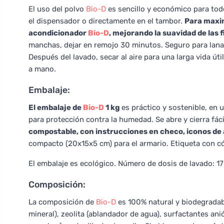
El uso del polvo
Bio-D
es sencillo y económico para todo
el dispensador o directamente en el tambor.
Para maxim
acondicionador
Bio-D
, mejorando la suavidad de las f
manchas, dejar en remojo 30 minutos. Seguro para lana,
Después del lavado, secar al aire para una larga vida útil
a mano.
Embalaje:
El embalaje de
Bio-D
1 kg
es práctico y sostenible, en 
para protección contra la humedad. Se abre y cierra fá
compostable, con instrucciones en checo, iconos de 
compacto (20x15x5 cm) para el armario. Etiqueta con có
El embalaje es ecológico. Número de dosis de lavado: 17
Composición:
La composición de
Bio-D
es 100% natural y biodegradab
mineral), zeolita (ablandador de agua), surfactantes an