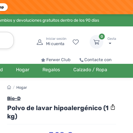
pp
ambios y devoluciones gratuitos dentro de los 90 días
0
Iniciar sesión
Cesta
Mi cuenta
Ferwer Club
Contacte con
ud
Hogar
Regalos
Calzado / Ropa
/
Hogar
Bio-D
Polvo de lavar hipoalergénico (1
kg)