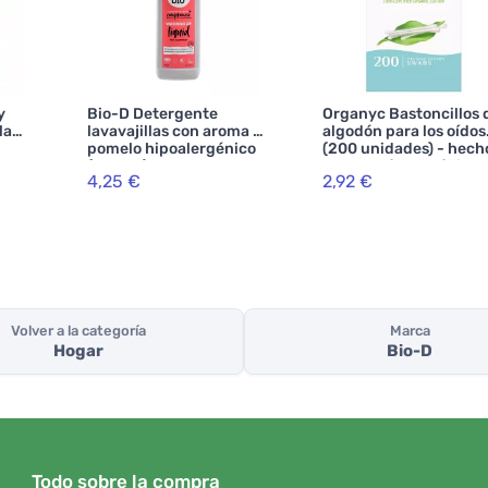
y
Bio-D Detergente
Organyc Bastoncillos 
la
lavavajillas con aroma a
algodón para los oídos
pomelo hipoalergénico
(200 unidades) - hech
(750 ml)
de algodón ecológico 
4,25 €
2,92 €
cartón reciclado
Volver a la categoría
Marca
Hogar
Bio-D
Todo sobre la compra