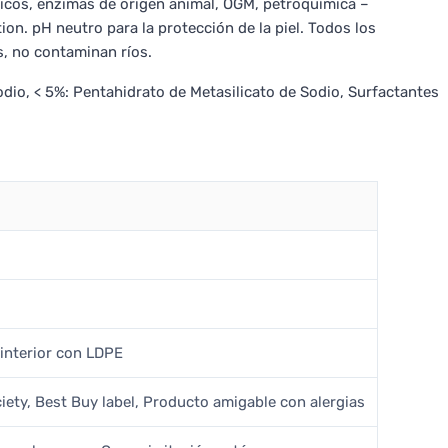
icos, enzimas de origen animal, OGM, petroquímica –
on. pH neutro para la protección de la piel. Todos los
, no contaminan ríos.
io, < 5%: Pentahidrato de Metasilicato de Sodio, Surfactantes
 interior con LDPE
ety, Best Buy label, Producto amigable con alergias