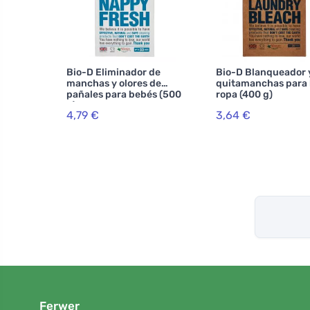
Bio-D Eliminador de
Bio-D Blanqueador 
manchas y olores de
quitamanchas para 
pañales para bebés (500
ropa (400 g)
g)
4,79 €
3,64 €
Ferwer