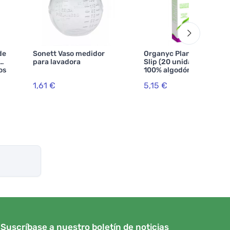
de
Sonett Vaso medidor
Organyc Plantillas Maxi
para lavadora
Slip (20 unidades) -
os
100% algodón biológico,
y
extendidas, 2 gotas
1,61 €
5,15 €
Suscríbase a nuestro boletín de noticias