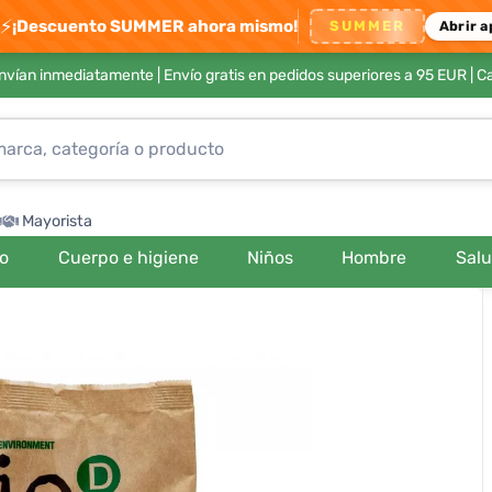
⚡
¡Descuento SUMMER ahora mismo!
SUMMER
Abrir a
envían inmediatamente |
Envío gratis en pedidos superiores a 95 EUR
| C
Mayorista
ro
Cuerpo e higiene
Niños
Hombre
Sal