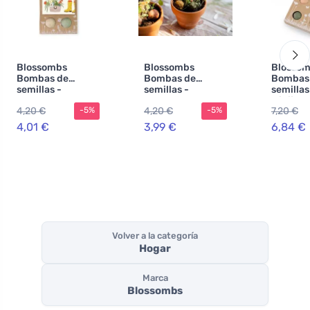
Blossombs
Blossombs
Blosso
Bombas de
Bombas de
Bombas
semillas -
semillas -
semillas
Pequeño regalo
Pequeño regalo
Minijue
4,20 €
4,20 €
7,20 €
-5%
-5%
para profesores -
para profesores -
regalo (
Flores (2 uds.)
Conejito (2 uds.)
regalo o
4,01 €
3,99 €
6,84 €
práctico
Volver a la categoría
Hogar
Marca
Blossombs