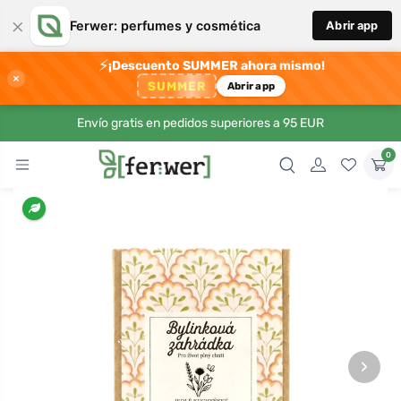
×
Ferwer: perfumes y cosmética
Abrir app
⚡
¡Descuento SUMMER ahora mismo!
×
SUMMER
Abrir app
Envío gratis en pedidos superiores a 95 EUR
0
›