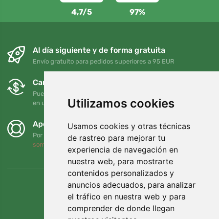
4,7/5
97%
Al día siguiente y de forma gratuita
Envío gratuito para pedidos superiores a 95 EUR
Cambios y devoluciones gratuitos
Puede devolver o cambiar su pedido en cualquier momento
Utilizamos cookies
en un plazo de 90 días
Apoyamos a Trees.org
Usamos cookies y otras técnicas
Por cada pedido plantamos un árbol. Leer más
Quiénes
de rastreo para mejorar tu
somos
.
experiencia de navegación en
nuestra web, para mostrarte
contenidos personalizados y
anuncios adecuados, para analizar
el tráfico en nuestra web y para
comprender de donde llegan