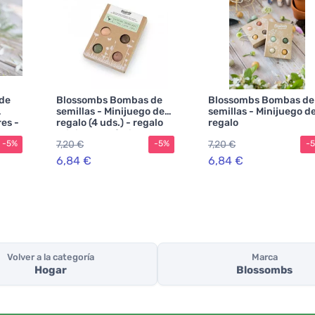
de
Blossombs Bombas de
Blossombs Bombas de
semillas - Minijuego de
semillas - Minijuego d
es -
regalo (4 uds.) - regalo
regalo
original y práctico a la
7,20 €
7,20 €
-5%
-5%
-
vez
6,84 €
6,84 €
Volver a la categoría
Marca
Hogar
Blossombs