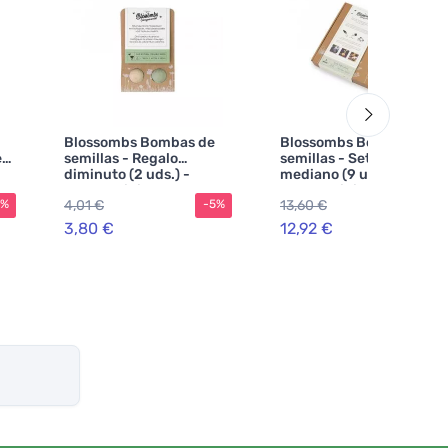
Blossombs Bombas de
Blossombs Bombas de
e
semillas - Regalo
semillas - Set de regalo
diminuto (2 uds.) -
mediano (9 unidades) -
regalo original y
regalo original y
4,01 €
13,60 €
5%
-5%
-5%
práctico a la vez
práctico a la vez
3,80 €
12,92 €