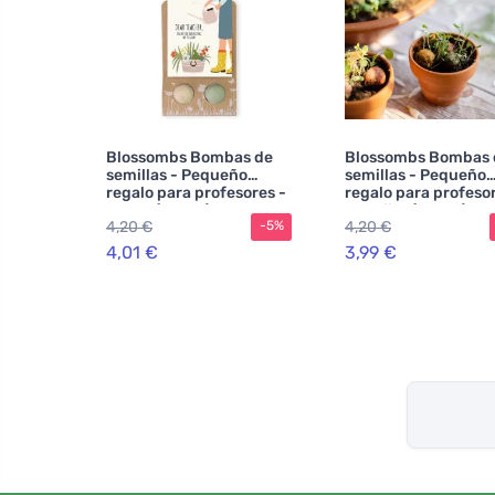
Blossombs Bombas de
Blossombs Bombas 
semillas - Pequeño
semillas - Pequeño
regalo para profesores -
regalo para profesor
Flores (2 uds.)
Conejito (2 uds.)
4,20 €
4,20 €
-5%
4,01 €
3,99 €