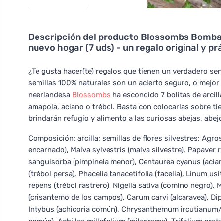
Descripción del producto
Blossombs Bombas 
nuevo hogar (7 uds) - un regalo original y pr
¿Te gusta hacer(te) regalos que tienen un verdadero sen
semillas 100% naturales son un acierto seguro, o mejor d
neerlandesa
Blossombs
ha escondido 7 bolitas de arcil
amapola, aciano o trébol. Basta con colocarlas sobre tie
brindarán refugio y alimento a las curiosas abejas, abej
Composición: arcilla; semillas de flores silvestres: Ag
encarnado), Malva sylvestris (malva silvestre), Papave
sanguisorba (pimpinela menor), Centaurea cyanus (acian
(trébol persa), Phacelia tanacetifolia (facelia), Linum u
repens (trébol rastrero), Nigella sativa (comino negro),
(crisantemo de los campos), Carum carvi (alcaravea), Dipl
Intybus (achicoria común), Chrysanthemum ircutianum/