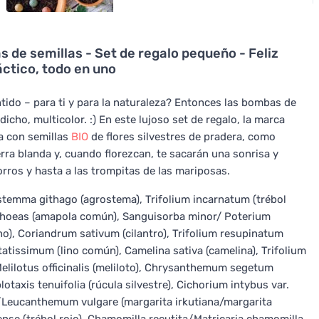
de semillas - Set de regalo pequeño - Feliz
áctico, todo en uno
tido – para ti y para la naturaleza? Entonces las bombas de
icho, multicolor. :) En este lujoso set de regalo, la marca
la con semillas
BIO
de flores silvestres de pradera, como
rra blanda y, cuando florezcan, te sacarán una sonrisa y
orros y hasta a las trompitas de las mariposas.
rostemma githago (agrostema), Trifolium incarnatum (trébol
r rhoeas (amapola común), Sanguisorba minor/ Poterium
o), Coriandrum sativum (cilantro), Trifolium resupinatum
sitatissimum (lino común), Camelina sativa (camelina), Trifolium
 Melilotus officinalis (meliloto), Chrysanthemum segetum
otaxis tenuifolia (rúcula silvestre), Cichorium intybus var.
Leucanthemum vulgare (margarita irkutiana/margarita