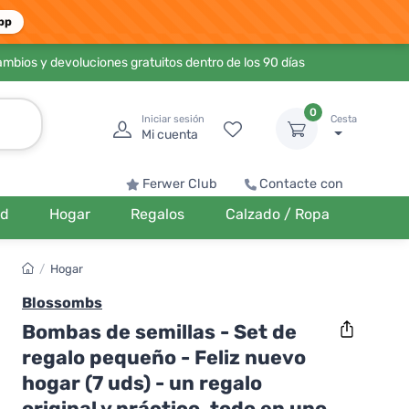
pp
ambios y devoluciones gratuitos dentro de los 90 días
0
Iniciar sesión
Cesta
Mi cuenta
Ferwer Club
Contacte con
ud
Hogar
Regalos
Calzado / Ropa
/
Hogar
Blossombs
Bombas de semillas - Set de
regalo pequeño - Feliz nuevo
hogar (7 uds) - un regalo
original y práctico, todo en uno