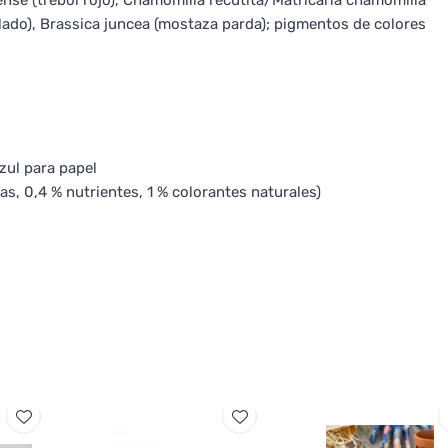
tense (trébol rojo), Chamomilla recutita/Matricaria chamomilla
lado), Brassica juncea (mostaza parda); pigmentos de colores
zul para papel
as, 0,4 % nutrientes, 1 % colorantes naturales)