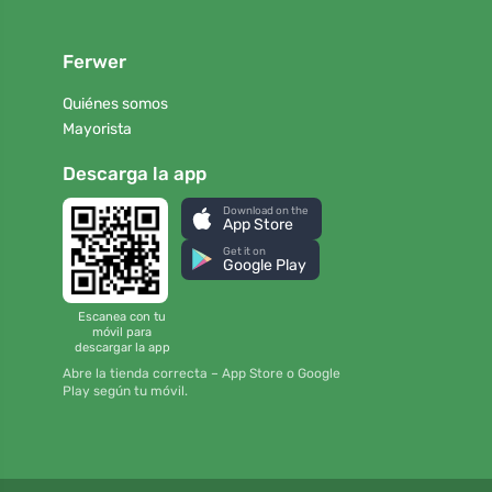
Ferwer
Quiénes somos
Mayorista
Descarga la app
Download on the
App Store
Get it on
Google Play
Escanea con tu
móvil para
descargar la app
Abre la tienda correcta – App Store o Google
Play según tu móvil.