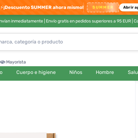
⚡
¡Descuento SUMMER ahora mismo!
SUMMER
Abrir a
envían inmediatamente |
Envío gratis en pedidos superiores a 95 EUR
| C
Mayorista
ro
Cuerpo e higiene
Niños
Hombre
Sal