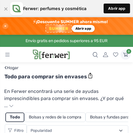
×
Ferwer: perfumes y cosmética
Abrir app
⚡
¡Descuento SUMMER ahora mismo!
×
SUMMER
Abrir app
Envío gratis en pedidos superiores a 95 EUR
0
‹
Hogar
Todo para comprar sin envases
En Ferwer encontrará una serie de ayudas
imprescindibles para comprar sin envases. ¿Y por qué
debería comprar sin envases? En primer lugar, porque
...
al utilizar tus propias bolsas para los productos de
Todo
Bolsas y redes de la compra
Bolsas y fundas para 
panadería, verdura y otros, reducirás significativamente
la producción de residuos de plástico y de plástico. Al
Filtro