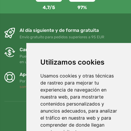
4,7/5
97%
Al día siguiente y de forma gratuita
Envío gratuito para pedidos superiores a 95 EUR
Cambios y devoluciones gratuitos
Puede devolver o cambiar su pedido en cualquier momento
Utilizamos cookies
en un plazo de 90 días
Apoyamos a Trees.org
Usamos cookies y otras técnicas
Por cada pedido plantamos un árbol. Leer más
Quiénes
de rastreo para mejorar tu
somos
.
experiencia de navegación en
nuestra web, para mostrarte
contenidos personalizados y
anuncios adecuados, para analizar
el tráfico en nuestra web y para
comprender de donde llegan