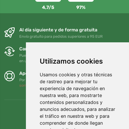
4,7/5
97%
Al día siguiente y de forma gratuita
Envío gratuito para pedidos superiores a 95 EUR
Cambios y devoluciones gratuitos
Puede devolver o cambiar su pedido en cualquier momento
Utilizamos cookies
en un plazo de 90 días
Apoyamos a Trees.org
Usamos cookies y otras técnicas
Por cada pedido plantamos un árbol. Leer más
Quiénes
de rastreo para mejorar tu
somos
.
experiencia de navegación en
nuestra web, para mostrarte
contenidos personalizados y
anuncios adecuados, para analizar
el tráfico en nuestra web y para
comprender de donde llegan