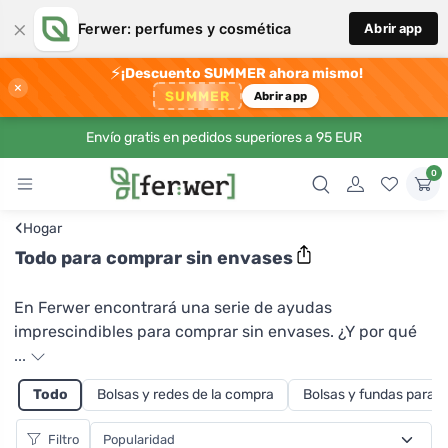
×
Ferwer: perfumes y cosmética
Abrir app
⚡
¡Descuento SUMMER ahora mismo!
×
SUMMER
Abrir app
Envío gratis en pedidos superiores a 95 EUR
0
‹
Hogar
Todo para comprar sin envases
En Ferwer encontrará una serie de ayudas
imprescindibles para comprar sin envases. ¿Y por qué
debería comprar sin envases? En primer lugar, porque
...
al utilizar tus propias bolsas para los productos de
Todo
Bolsas y redes de la compra
Bolsas y fundas para 
panadería, verdura y otros, reducirás significativamente
la producción de residuos de plástico y de plástico. Al
Filtro