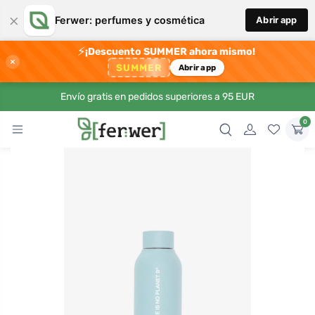
×
Ferwer: perfumes y cosmética
Abrir app
⚡
¡Descuento SUMMER ahora mismo!
×
SUMMER
Abrir app
Envío gratis en pedidos superiores a 95 EUR
0