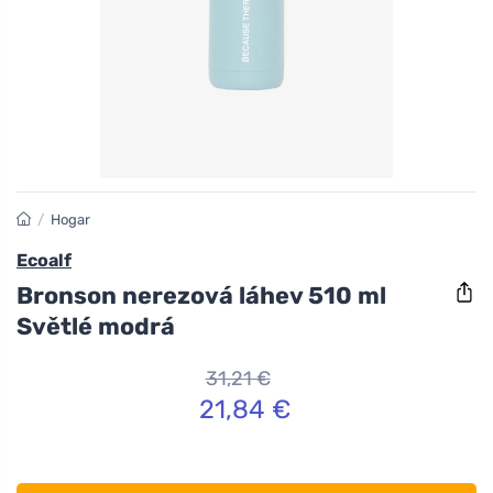
/
Hogar
Ecoalf
Bronson nerezová láhev 510 ml
Světlé modrá
31,21 €
21,84 €