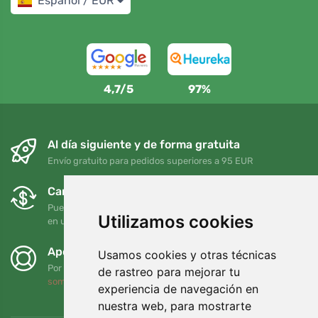
Español / EUR
4,7/5
97%
Al día siguiente y de forma gratuita
Envío gratuito para pedidos superiores a 95 EUR
Cambios y devoluciones gratuitos
Puede devolver o cambiar su pedido en cualquier momento
Utilizamos cookies
en un plazo de 90 días
Apoyamos a Trees.org
Usamos cookies y otras técnicas
Por cada pedido plantamos un árbol. Leer más
Quiénes
de rastreo para mejorar tu
somos
.
experiencia de navegación en
nuestra web, para mostrarte