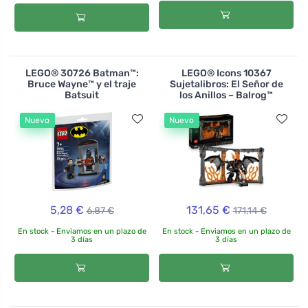
LEGO® 30726 Batman™:
LEGO® Icons 10367
Bruce Wayne™ y el traje
Sujetalibros: El Señor de
Batsuit
los Anillos – Balrog™
Nuevo
Nuevo
5,28 €
131,65 €
6,87 €
171,14 €
En stock - Enviamos en un plazo de
En stock - Enviamos en un plazo de
3 días
3 días