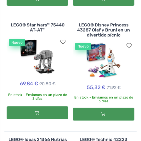
LEGO® Star Wars™ 75440
LEGO® Disney Princess
AT-AT™
43287 Olaf y Bruni en un
divertido pícnic
Nuevo
Nuevo
69,84 €
90,80 €
55,32 €
71,92 €
En stock - Enviamos en un plazo de
En stock - Enviamos en un plazo de
3 días
3 días
LEGO® Ideas 21366 Nutrias
LEGO® Technic 42223