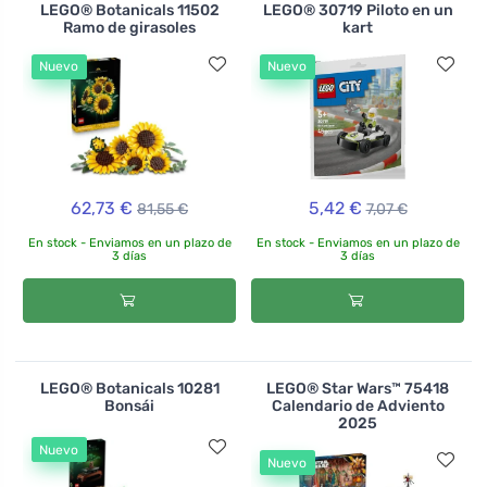
LEGO® Botanicals 11502
LEGO® 30719 Piloto en un
Ramo de girasoles
kart
Nuevo
Nuevo
62,73 €
5,42 €
81,55 €
7,07 €
En stock - Enviamos en un plazo de
En stock - Enviamos en un plazo de
3 días
3 días
LEGO® Botanicals 10281
LEGO® Star Wars™ 75418
Bonsái
Calendario de Adviento
2025
Nuevo
Nuevo