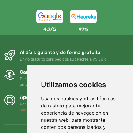
4,7/5
97%
Al día siguiente y de forma gratuita
Envío gratuito para pedidos superiores a 95 EUR
Cambios y devoluciones gratuitos
Puede devolver o cambiar su pedido en cualquier momento
Utilizamos cookies
en un plazo de 90 días
Apoyamos a Trees.org
Usamos cookies y otras técnicas
Por cada pedido plantamos un árbol. Leer más
Quiénes
de rastreo para mejorar tu
somos
.
experiencia de navegación en
nuestra web, para mostrarte
contenidos personalizados y