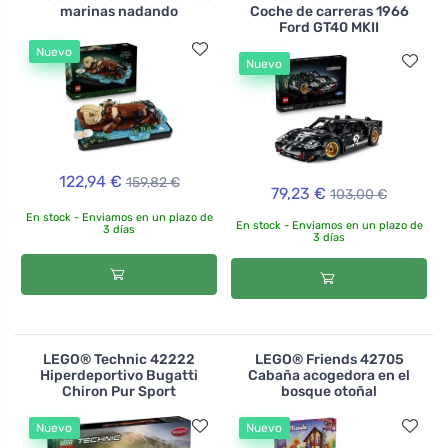
marinas nadando
Coche de carreras 1966
Ford GT40 MKII
Nuevo
Nuevo
122,94 €
159,82 €
79,23 €
103,00 €
En stock - Enviamos en un plazo de
En stock - Enviamos en un plazo de
3 días
3 días
LEGO® Technic 42222
LEGO® Friends 42705
Hiperdeportivo Bugatti
Cabaña acogedora en el
Chiron Pur Sport
bosque otoñal
Nuevo
Nuevo