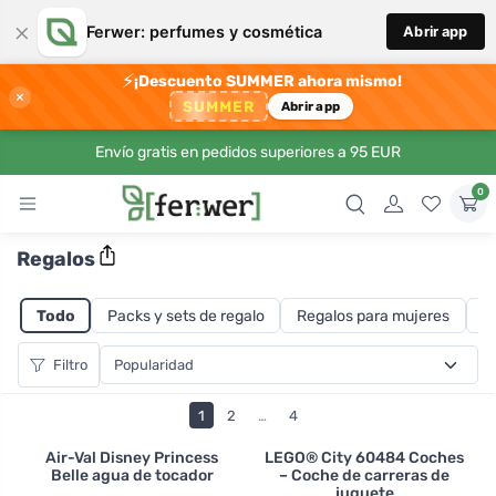
×
Ferwer: perfumes y cosmética
Abrir app
⚡
¡Descuento SUMMER ahora mismo!
×
SUMMER
Abrir app
Envío gratis en pedidos superiores a 95 EUR
0
Regalos
Todo
Packs y sets de regalo
Regalos para mujeres
R
Filtro
1
2
…
4
Air-Val Disney Princess
LEGO® City 60484 Coches
Belle agua de tocador
– Coche de carreras de
juguete