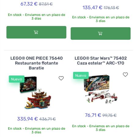
67,32 €
87,51 €
135,47 €
176,13 €
En stock - Enviamos en un plazo de
En stock - Enviamos en un plazo de
3 días
3 días
LEGO® ONE PIECE 75640
LEGO® Star Wars™ 75402
Restaurante flotante
Caza estelar™ ARC-170
Baratie
Nuevo
Nuevo
76,71 €
99,75 €
335,94 €
436,71 €
En stock - Enviamos en un plazo de
En stock - Enviamos en un plazo de
3 días
3 días