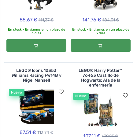
85,67 €
141,76 €
111,37 €
184,31 €
En stock - Enviamos en un plazo de
En stock - Enviamos en un plazo de
3 días
3 días
LEGO® Icons 10353
LEGO® Harry Potter™
Williams Racing FW14B y
76463 Castillo de
Nigel Mansell
Hogwarts: Ala de la
enfermería
Nuevo
Nuevo
87,51 €
113,74 €
107,11 €
139,25 €