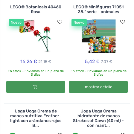
LEGO® Botanicals 40460
LEGO® Minifiguras 71051
Rosa
28.ª serie – animales
Nuevo
Nuevo
16,26 €
5,42 €
21,15 €
7,07 €
En stock - Enviamos en un plazo de
En stock - Enviamos en un plazo de
3 días
3 días
mostrar detalle
Uoga Uoga Crema de
Uoga Uoga Crema
manos nutritiva Feather-
hidratante de manos
light con arándanos rojos
Strokes of Dawn (40 ml) -
B...
con mant...