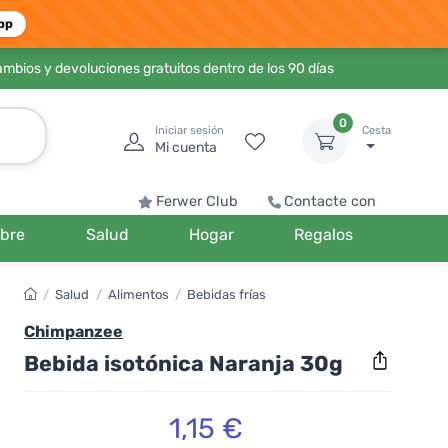
pp
ambios y devoluciones gratuitos dentro de los 90 días
0
Iniciar sesión
Cesta
Mi cuenta
Ferwer Club
Contacte con
bre
Salud
Hogar
Regalos
/
Salud
/
Alimentos
/
Bebidas frías
Chimpanzee
Bebida isotónica Naranja 30g
1,15 €