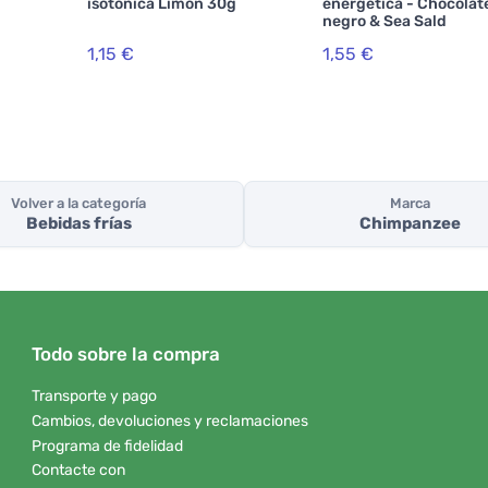
isotónica Limón 30g
energética - Chocolat
negro & Sea Sald
1,15 €
1,55 €
Volver a la categoría
Marca
Bebidas frías
Chimpanzee
Todo sobre la compra
Transporte y pago
Cambios, devoluciones y reclamaciones
Programa de fidelidad
Contacte con