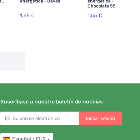
e
energética - Bayas
energética - Plátano &
Chocolate 55 g
1,55 €
1,55 €
Suscríbase a nuestro boletín de noticias
Iniciar sesión
Español / EUR