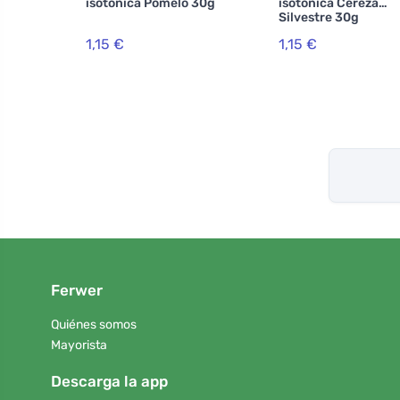
isotónica Pomelo 30g
isotónica Cereza
Silvestre 30g
1,15 €
1,15 €
Ferwer
Quiénes somos
Mayorista
Descarga la app