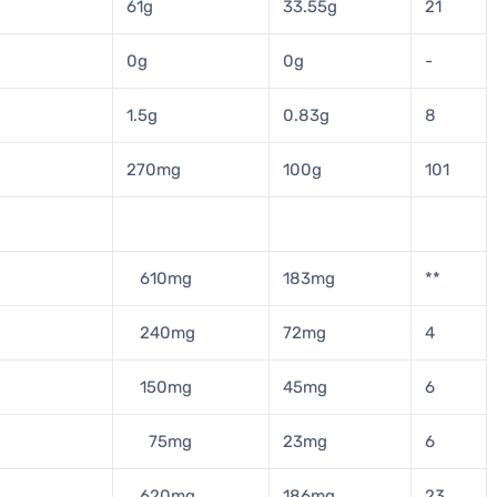
61g
33.55g
21
0g
0g
-
1.5g
0.83g
8
270mg
100g
101
610mg
183mg
**
240mg
72mg
4
150mg
45mg
6
75mg
23mg
6
620mg
186mg
23