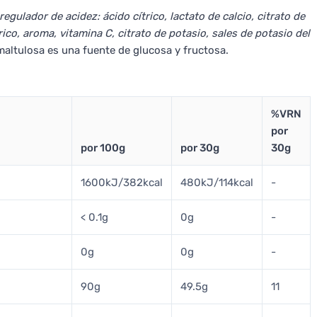
egulador de acidez: ácido cítrico, lactato de calcio, citrato de
ico, aroma, vitamina C, citrato de potasio, sales de potasio del
maltulosa es una fuente de glucosa y fructosa.
%VRN
por
por 100g
por 30g
30g
1600kJ/382kcal
480kJ/114kcal
-
< 0.1g
0g
-
0g
0g
-
90g
49.5g
11