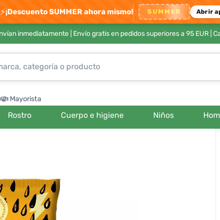
⚡
¡Descuento SUMMER ahora mismo!
SUMMER
Abrir a
envían inmediatamente |
Envío gratis en pedidos superiores a 95 EUR
| C
Mayorista
Rostro
Cuerpo e higiene
Niños
Hom