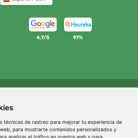
4,7/5
97%
Apoyamos a Trees.org
Por cada pedido plantamos un árbol. Leer más
Quiénes
kies
somos
.
 técnicas de rastreo para mejorar tu experiencia de
 web, para mostrarte contenidos personalizados y
ra analizar el tráfico en nuestra web y para