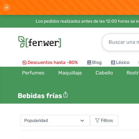
×
Los pedidos realizados antes de las 12:00 horas se 
Descuentos hasta -80%
Blog
Léxico
Perfumes
Maquillaje
Cabello
Rost
Bebidas frías
Filtros