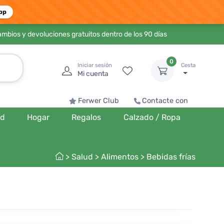
pp
ambios y devoluciones gratuitos dentro de los 90 días
0
Iniciar sesión
Cesta
Mi cuenta
Ferwer Club
Contacte con
ud
Hogar
Regalos
Calzado / Ropa
>
Salud
>
Alimentos
>
Bebidas frías