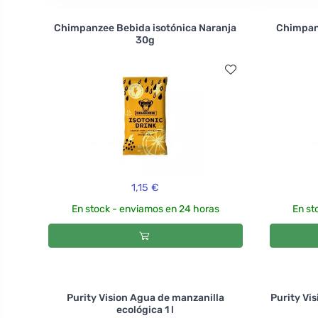
Chimpanzee Bebida isotónica Naranja
Chimpan
30g
1,15 €
En stock - enviamos en 24 horas
En st
Purity Vision Agua de manzanilla
Purity Vi
ecológica 1 l