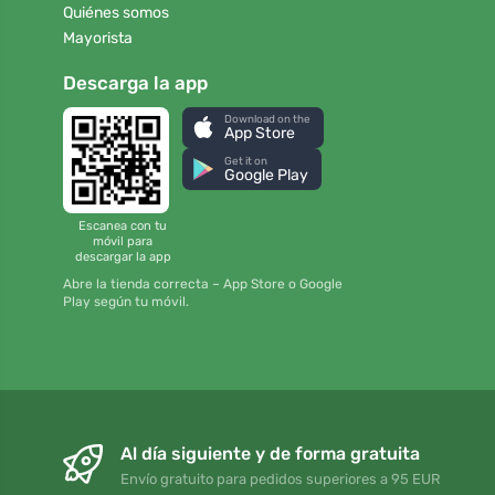
Quiénes somos
Mayorista
Descarga la app
Download on the
App Store
Get it on
Google Play
Escanea con tu
móvil para
descargar la app
Abre la tienda correcta – App Store o Google
Play según tu móvil.
Al día siguiente y de forma gratuita
Envío gratuito para pedidos superiores a 95 EUR