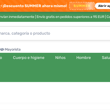
⚡
¡Descuento SUMMER ahora mismo!
SUMMER
Abrir a
envían inmediatamente |
Envío gratis en pedidos superiores a 95 EUR
| C
Mayorista
ro
Cuerpo e higiene
Niños
Hombre
Sal