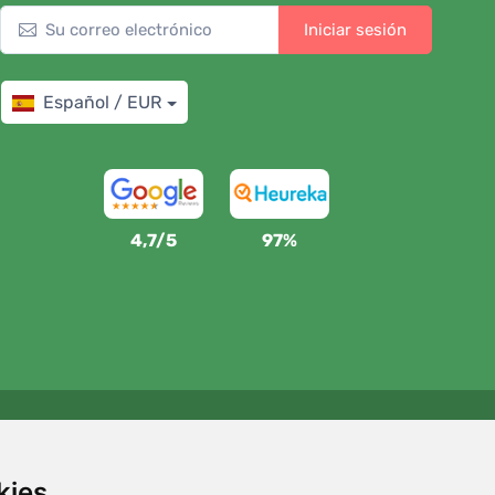
Iniciar sesión
Español / EUR
4,7/5
97%
Apoyamos a Trees.org
Por cada pedido plantamos un árbol. Leer más
Quiénes
kies