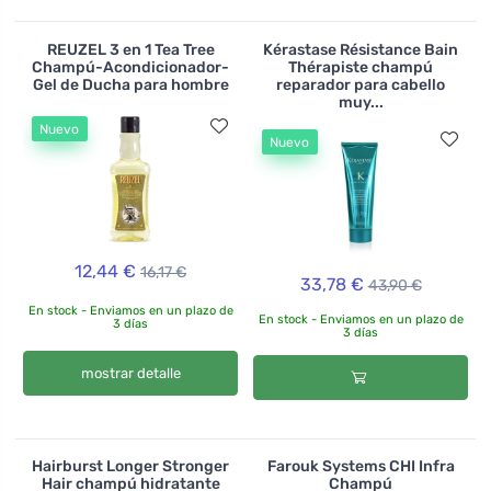
REUZEL 3 en 1 Tea Tree
Kérastase Résistance Bain
Champú-Acondicionador-
Thérapiste champú
Gel de Ducha para hombre
reparador para cabello
muy...
Nuevo
Nuevo
12,44 €
16,17 €
33,78 €
43,90 €
En stock - Enviamos en un plazo de
En stock - Enviamos en un plazo de
3 días
3 días
mostrar detalle
Hairburst Longer Stronger
Farouk Systems CHI Infra
Hair champú hidratante
Champú