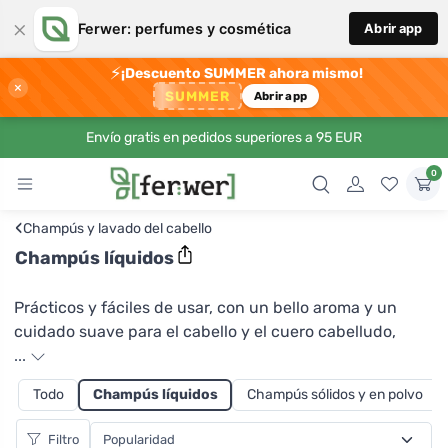
×
Ferwer: perfumes y cosmética
Abrir app
⚡
¡Descuento SUMMER ahora mismo!
×
SUMMER
Abrir app
Envío gratis en pedidos superiores a 95 EUR
0
‹
Champús y lavado del cabello
Champús líquidos
Prácticos y fáciles de usar, con un bello aroma y un
cuidado suave para el cabello y el cuero cabelludo,
estos son champús líquidos. En Ferwer encontrará una
...
gama de productos para todo tipo de cabello. Los
Todo
Champús líquidos
Champús sólidos y en polvo
cabellos secos agradecerán el champú Tierra verde con
hierba de limón , la caída excesiva del cabello se verá
Filtro