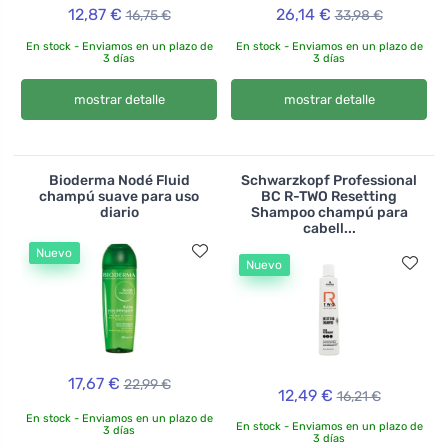
12,87 €
26,14 €
16,75 €
33,98 €
En stock - Enviamos en un plazo de
En stock - Enviamos en un plazo de
3 días
3 días
mostrar detalle
mostrar detalle
Bioderma Nodé Fluid
Schwarzkopf Professional
champú suave para uso
BC R-TWO Resetting
diario
Shampoo champú para
cabell...
Nuevo
Nuevo
17,67 €
22,99 €
12,49 €
16,21 €
En stock - Enviamos en un plazo de
En stock - Enviamos en un plazo de
3 días
3 días