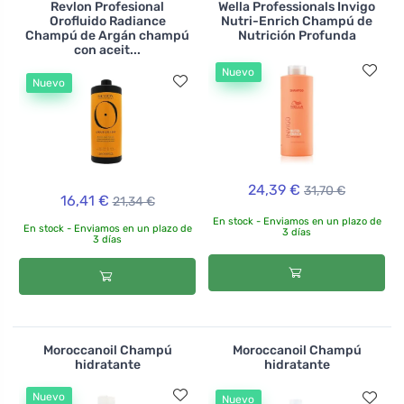
Revlon Profesional
Wella Professionals Invigo
Orofluido Radiance
Nutri-Enrich Champú de
Champú de Argán champú
Nutrición Profunda
con aceit...
Nuevo
Nuevo
24,39 €
31,70 €
16,41 €
21,34 €
En stock - Enviamos en un plazo de
En stock - Enviamos en un plazo de
3 días
3 días
Moroccanoil Champú
Moroccanoil Champú
hidratante
hidratante
Nuevo
Nuevo