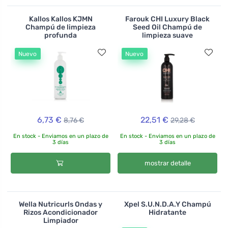
Kallos Kallos KJMN
Farouk CHI Luxury Black
Champú de limpieza
Seed Oil Champú de
profunda
limpieza suave
Nuevo
Nuevo
6,73 €
22,51 €
8,76 €
29,28 €
En stock - Enviamos en un plazo de
En stock - Enviamos en un plazo de
3 días
3 días
mostrar detalle
Wella Nutricurls Ondas y
Xpel S.U.N.D.A.Y Champú
Rizos Acondicionador
Hidratante
Limpiador