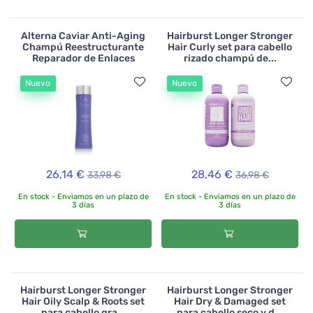
Alterna Caviar Anti-Aging
Hairburst Longer Stronger
Champú Reestructurante
Hair Curly set para cabello
Reparador de Enlaces
rizado champú de...
Nuevo
Nuevo
26,14 €
28,46 €
33,98 €
36,98 €
En stock - Enviamos en un plazo de
En stock - Enviamos en un plazo de
3 días
3 días
Hairburst Longer Stronger
Hairburst Longer Stronger
Hair Oily Scalp & Roots set
Hair Dry & Damaged set
para cabello gra...
para cabello seco y d...