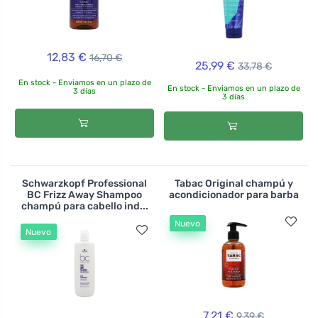
12,83 €
16,70 €
25,99 €
33,78 €
En stock - Enviamos en un plazo de
En stock - Enviamos en un plazo de
3 días
3 días
Schwarzkopf Professional
Tabac Original champú y
BC Frizz Away Shampoo
acondicionador para barba
champú para cabello ind...
Nuevo
Nuevo
7,21 €
9,39 €