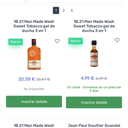
favorecida por el champú de ortiga , que regula suave
pero eficazmente el sebo y la caspa, los cabellos
1
2
3
quebradizos y débiles se verán fortalecidos y
regenerados por el champú fortalecedor Officina
18.21 Man Made Wash
18.21 Man Made Wash
Sweet Tobacco gel de
Sweet Tobacco gel de
Naturae .
ducha 3 en 1
ducha 3 en 1
Nuevo
Nuevo
4,99 €
6,49 €
20,38 €
26,47 €
En stock - Enviamos en un plazo de
No disponible
3 días
mostrar detalle
mostrar detalle
18.21 Man Made Wash
Jean Paul Gaultier Scandal