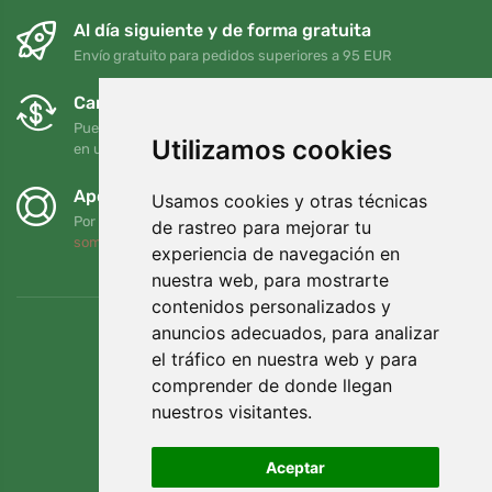
Al día siguiente y de forma gratuita
Envío gratuito para pedidos superiores a 95 EUR
Cambios y devoluciones gratuitos
Puede devolver o cambiar su pedido en cualquier momento
Utilizamos cookies
en un plazo de 90 días
Apoyamos a Trees.org
Usamos cookies y otras técnicas
Por cada pedido plantamos un árbol. Leer más
Quiénes
de rastreo para mejorar tu
somos
.
experiencia de navegación en
nuestra web, para mostrarte
contenidos personalizados y
anuncios adecuados, para analizar
el tráfico en nuestra web y para
comprender de donde llegan
nuestros visitantes.
Aceptar