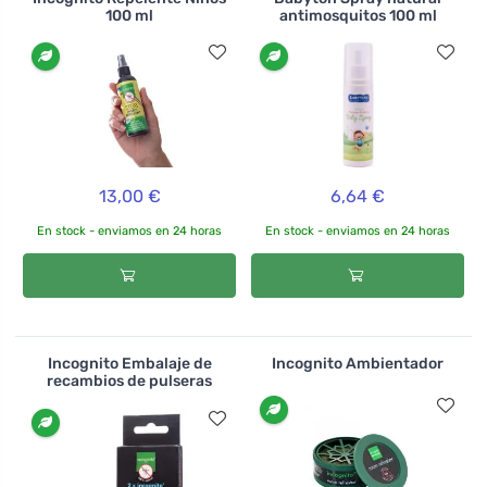
acabar con los molestos visitantes. Lo único que hay
100 ml
antimosquitos 100 ml
que hacer es ahuyentarlos, y los remedios naturales
también son estupendos para ello. La combinación de
varios aceites esenciales repele eficazmente a los
insectos. ¡Y huelen muy bien! El aceite antipicaduras de
laSaponaria también te salvará cuando ya no puedas
evitar las picaduras.
13,00 €
6,64 €
En stock - enviamos en 24 horas
En stock - enviamos en 24 horas
Incognito Embalaje de
Incognito Ambientador
recambios de pulseras