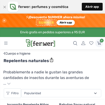
×
Ferwer: perfumes y cosmética
Abrir app
⚡
¡Descuento SUMMER ahora mismo!
×
SUMMER
Abrir app
Envío gratis en pedidos superiores a 95 EUR
0
‹
Cuerpo e higiene
Repelentes naturales
Probablemente a nadie le gustan las grandes
cantidades de insectos durante las aventuras de
verano en el agua o en una tienda de campaña, o por el
...
contrario en casa y por la noche con los amigos en la
Filtro
pérgola. No hace falta precisamente rociar litros de
repelentes químicos de las tiendas habituales para
Incognito Repelente Niños
Babyton Spray natural