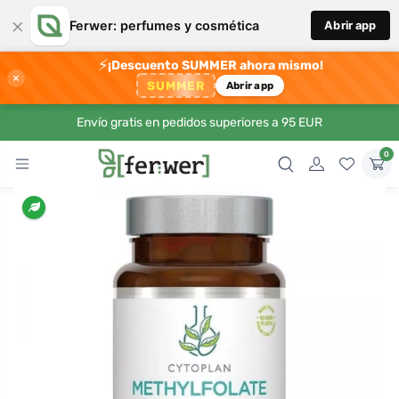
×
Ferwer: perfumes y cosmética
Abrir app
⚡
¡Descuento SUMMER ahora mismo!
×
SUMMER
Abrir app
Envío gratis en pedidos superiores a 95 EUR
0