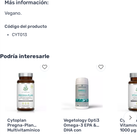
Más información:
Vegano.
Código del producto
CYT013
Podría interesarle
Cytoplan
Vegetology Opti3
Cytopla
Pregna-Plan
Omega-3 EPA &
Vitamin
Multivitamínico
DHA con
1000 µg
para
vitamina D 60
Bioactiv