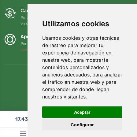
Cambios y devoluciones gratuitos
Puede devolver o cambiar su pedido en cualquier momento
Utilizamos cookies
en un plazo de 90 días
Apoyamos a Trees.org
Usamos cookies y otras técnicas
Por cada pedido plantamos un árbol. Leer más
Quiénes
de rastreo para mejorar tu
somos
.
experiencia de navegación en
nuestra web, para mostrarte
contenidos personalizados y
anuncios adecuados, para analizar
el tráfico en nuestra web y para
comprender de donde llegan
nuestros visitantes.
Aceptar
17,43
€
Añadir al carrito
Configurar
© Topshelf s.r.o. Todos los derechos reservados.