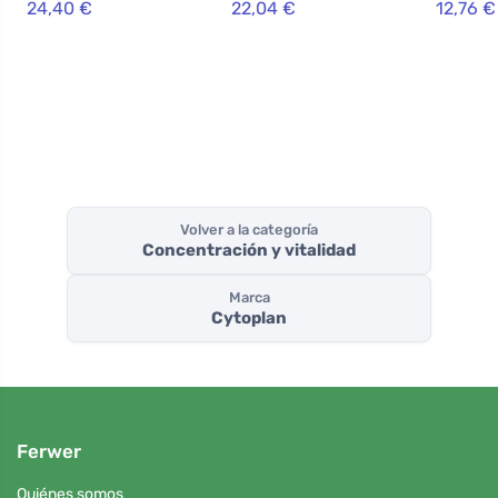
24,40 €
22,04 €
12,76 €
embarazadas y
cápsulas
lengua,
madres
compri
lactantes, 60
comprimidos
Volver a la categoría
Concentración y vitalidad
Marca
Cytoplan
Ferwer
Quiénes somos