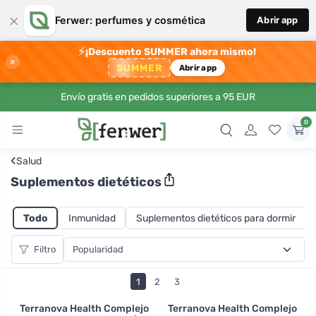
×
Ferwer: perfumes y cosmética
Abrir app
⚡
¡Descuento SUMMER ahora mismo!
×
SUMMER
Abrir app
Envío gratis en pedidos superiores a 95 EUR
0
‹
Salud
Suplementos dietéticos
Todo
Inmunidad
Suplementos dietéticos para dormir
Filtro
1
2
3
Terranova Health Complejo
Terranova Health Complejo