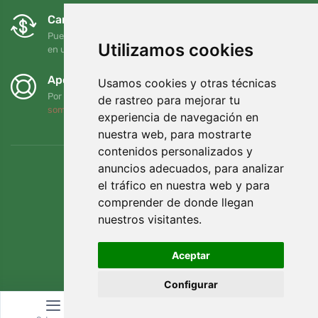
Cambios y devoluciones gratuitos
Puede devolver o cambiar su pedido en cualquier momento
Utilizamos cookies
en un plazo de 90 días
Apoyamos a Trees.org
Usamos cookies y otras técnicas
Por cada pedido plantamos un árbol. Leer más
Quiénes
de rastreo para mejorar tu
somos
.
experiencia de navegación en
nuestra web, para mostrarte
contenidos personalizados y
anuncios adecuados, para analizar
el tráfico en nuestra web y para
comprender de donde llegan
nuestros visitantes.
Aceptar
Configurar
© Topshelf s.r.o. Todos los derechos reservados.