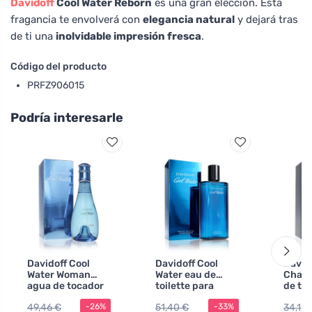
Davidoff
Cool Water Reborn
es una gran elección. Esta
fragancia te envolverá con
elegancia natural
y dejará tras
de ti una
inolvidable impresión fresca
.
Código del producto
PRFZ906015
Podría interesarle
Davidoff Cool
Davidoff Cool
David
Water Woman
Water eau de
Cham
agua de tocador
toilette para
de to
para mujer 200
hombre 200 ml
hombr
49,46 €
51,40 €
34,12 
-26%
-33%
ml