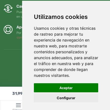
Cambios y devoluciones gratuitos
Puede devolver o cambiar su pedido en cualquier momento
Utilizamos cookies
en un plazo de 90 días
Apoyamos a Trees.org
Usamos cookies y otras técnicas
Por cada pedido plantamos un árbol. Leer más
Quiénes
de rastreo para mejorar tu
somos
.
experiencia de navegación en
nuestra web, para mostrarte
contenidos personalizados y
anuncios adecuados, para analizar
el tráfico en nuestra web y para
comprender de donde llegan
nuestros visitantes.
Aceptar
31,99
€
Añadir al carrito
Configurar
© Topshelf s.r.o. Todos los derechos reservados.