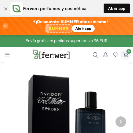
×
Ferwer: perfumes y cosmética
Abrir app
⚡
¡Descuento SUMMER ahora mismo!
×
SUMMER
Abrir app
Envío gratis en pedidos superiores a 95 EUR
0
›