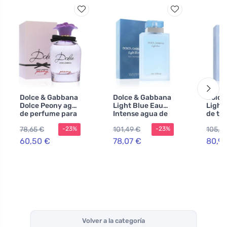
Dolce & Gabbana
Dolce & Gabbana
Dolce
Dolce Peony agua
Light Blue Eau
Light
de perfume para
Intense agua de
de to
mujeres 75 ml
perfume para
mujer
78,65 €
101,49 €
105,2
-23%
-23%
mujer 100 ml
60,50 €
78,07 €
80,92
Volver a la categoría