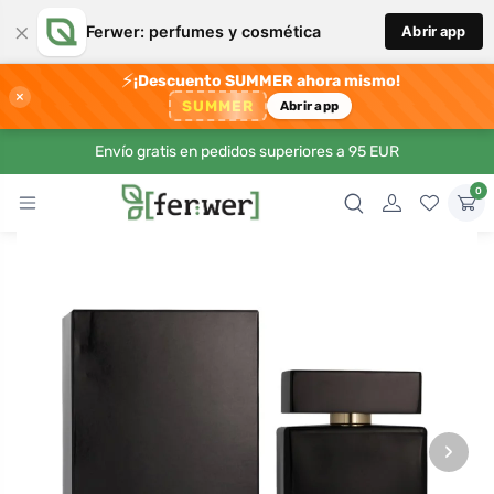
×
Ferwer: perfumes y cosmética
Abrir app
⚡
¡Descuento SUMMER ahora mismo!
×
SUMMER
Abrir app
Envío gratis en pedidos superiores a 95 EUR
0
›