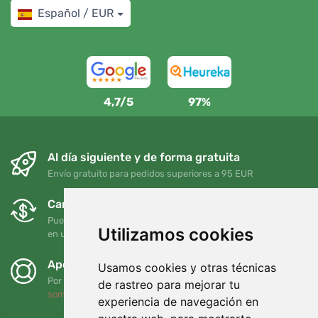
Español / EUR
4,7/5
97%
Al día siguiente y de forma gratuita
Envío gratuito para pedidos superiores a 95 EUR
Cambios y devoluciones gratuitos
Puede devolver o cambiar su pedido en cualquier momento
Utilizamos cookies
en un plazo de 90 días
Apoyamos a Trees.org
Usamos cookies y otras técnicas
Por cada pedido plantamos un árbol. Leer más
Quiénes
de rastreo para mejorar tu
somos
.
experiencia de navegación en