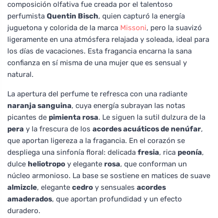
composición olfativa fue creada por el talentoso
perfumista
Quentin Bisch
, quien capturó la energía
juguetona y colorida de la marca
Missoni
, pero la suavizó
ligeramente en una atmósfera relajada y soleada, ideal para
los días de vacaciones. Esta fragancia encarna la sana
confianza en sí misma de una mujer que es sensual y
natural.
La apertura del perfume te refresca con una radiante
naranja sanguina
, cuya energía subrayan las notas
picantes de
pimienta rosa
. Le siguen la sutil dulzura de la
pera
y la frescura de los
acordes acuáticos de nenúfar
,
que aportan ligereza a la fragancia. En el corazón se
despliega una sinfonía floral: delicada
fresia
, rica
peonía
,
dulce
heliotropo
y elegante
rosa
, que conforman un
núcleo armonioso. La base se sostiene en matices de suave
almizcle
, elegante
cedro
y sensuales
acordes
amaderados
, que aportan profundidad y un efecto
duradero.