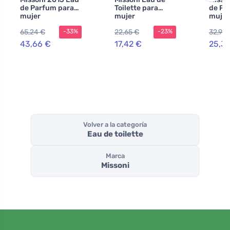
de Parfum para
Toilette para
de Pa
mujer
mujer
mujer
65,24 €
22,65 €
32,96 
-33%
-23%
43,66 €
17,42 €
25,3
Volver a la categoría
Eau de toilette
Marca
Missoni