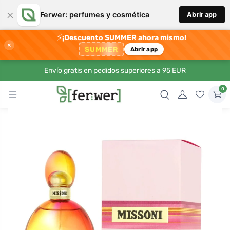
×
Ferwer: perfumes y cosmética
Abrir app
⚡
¡Descuento SUMMER ahora mismo!
×
SUMMER
Abrir app
Envío gratis en pedidos superiores a 95 EUR
0