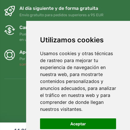
Al día siguiente y de forma gratuita
Envío gratuito para pedidos superiores a 95 EUR
Cambios y devoluciones gratuitos
Puede devolver o cambiar su pedido en cualquier momento
Utilizamos cookies
en un plazo de 90 días
Apoyamos a Trees.org
Usamos cookies y otras técnicas
Por cada pedido plantamos un árbol. Leer más
Quiénes
de rastreo para mejorar tu
somos
.
experiencia de navegación en
nuestra web, para mostrarte
contenidos personalizados y
anuncios adecuados, para analizar
el tráfico en nuestra web y para
comprender de donde llegan
nuestros visitantes.
Aceptar