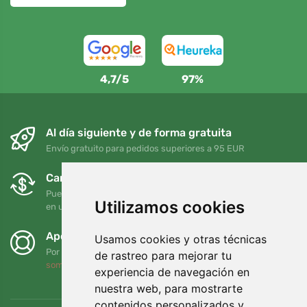
4,7/5
97%
Al día siguiente y de forma gratuita
Envío gratuito para pedidos superiores a 95 EUR
Cambios y devoluciones gratuitos
Puede devolver o cambiar su pedido en cualquier momento
Utilizamos cookies
en un plazo de 90 días
Apoyamos a Trees.org
Usamos cookies y otras técnicas
Por cada pedido plantamos un árbol. Leer más
Quiénes
de rastreo para mejorar tu
somos
.
experiencia de navegación en
nuestra web, para mostrarte
contenidos personalizados y