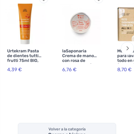
Urtekram Pasta
laSaponaria
Mulieres
de dientes tutti
Crema de manos
para lav
frutti 75ml BIO,
con rosa de
todo en
VEG
Damasco BIO (60
(25 uds.
4,39 €
6,76 €
8,70 €
ml) - huele de
certific
maravilla
ecocert
Volver a la categoría