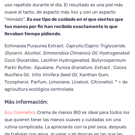
uso repetido durante el día. El resultado es una piel más
suave al tacto, de aspecto más liso y con un aspecto
"mimado".
Es ese tipo de cuidado en el que sientes que
tus manos por fin han recibido exactamente lo que
llevaban tiempo pidiendo.
Echinacea Purpurea Extract
, Caprylic/Capric Triglyceride,
Glycerin, Alcohol, Simmondsia Chinensis Oil
, Hydrogenated
Coco Glycerides, Lecithin Hydrogenated, Butyrospermum
Parkii Butter
, Squalane, Punica Granatum, Extract
, Cocos
Nucifera Oil
, Vitis Vinifera Seed Oil
, Xanthan Gum,
Tocopherol, Parfum, Limonene, Linalool, Citronellol. * = de
agricultura ecológica controlada
Más información:
Eco Cosmetics
Crema de manos BIO es ideal para todos los
que quieren tener las manos suaves y cuidadas sin una
rutina complicada. La apreciarás con la piel seca, después
de trabajar con agua, al viajar y en épocas en las que las