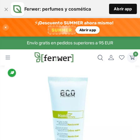
×
Ferwer: perfumes y cosmética
Abrir app
⚡
¡Descuento SUMMER ahora mismo!
×
SUMMER
Abrir app
Envío gratis en pedidos superiores a 95 EUR
0