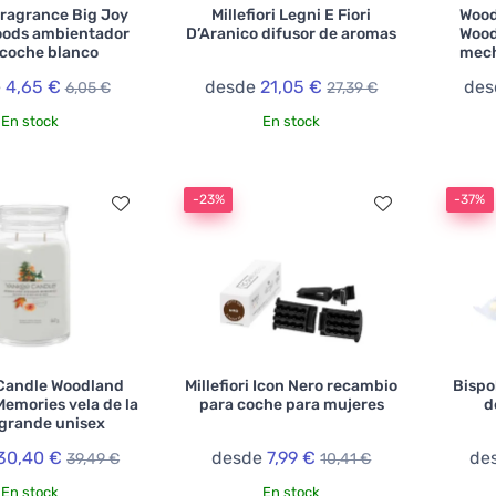
ragrance Big Joy
Millefiori Legni E Fiori
Wood
oods ambientador
D’Aranico difusor de aromas
Wood
 coche blanco
mech
e
4,65 €
desde
21,05 €
de
6,05 €
27,39 €
En stock
En stock
-23%
-37%
Candle Woodland
Millefiori Icon Nero recambio
Bispo
emories vela de la
para coche para mujeres
d
 grande unisex
30,40 €
desde
7,99 €
de
39,49 €
10,41 €
En stock
En stock