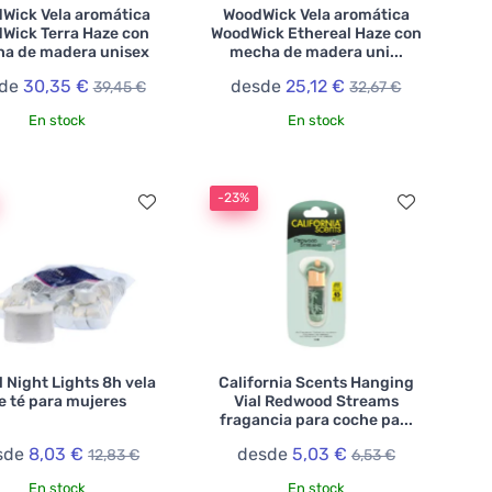
Wick Vela aromática
WoodWick Vela aromática
Wick Terra Haze con
WoodWick Ethereal Haze con
a de madera unisex
mecha de madera uni...
sde
30,35 €
desde
25,12 €
39,45 €
32,67 €
En stock
En stock
-23%
l Night Lights 8h vela
California Scents Hanging
e té para mujeres
Vial Redwood Streams
fragancia para coche pa...
sde
8,03 €
desde
5,03 €
12,83 €
6,53 €
En stock
En stock