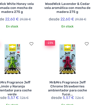
ick White Honey vela
WoodWick Lavender & Cedar
umada con mecha de
vela aromática con mecha de
madera 275 g
madera 275 g
sde
22,60 €
desde
22,60 €
29,38 €
29,38 €
En stock
En stock
-23%
Mrs Fragrance Jeff
Mr&Mrs Fragrance Jeff
Limón y Naranja
Chrome Strawberries
entador para coche
ambientador para coche
verde
fucsi...
esde
5,57 €
desde
5,57 €
7,26 €
7,26 €