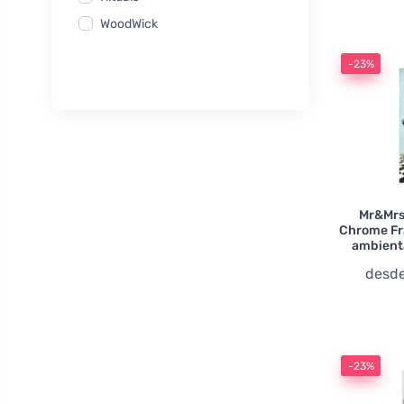
WoodWick
Yankee Candle
-23%
Mr&Mrs
Chrome Fr
ambienta
desd
-23%