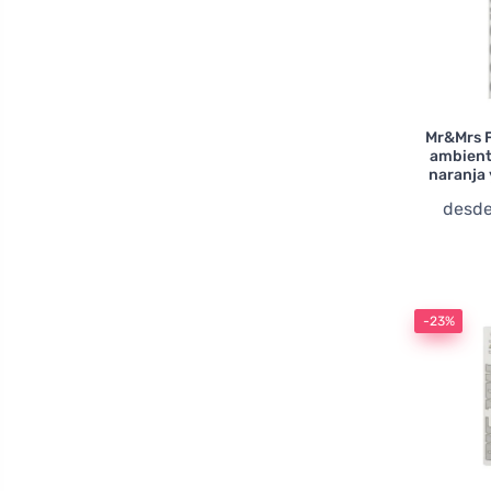
Mr&Mrs 
ambient
naranja 
desd
-23%