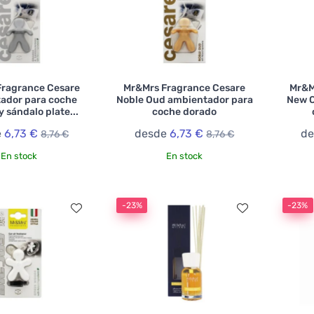
Fragrance Cesare
Mr&Mrs Fragrance Cesare
Mr&M
ador para coche
Noble Oud ambientador para
New C
y sándalo plate...
coche dorado
e
6,73 €
desde
6,73 €
d
8,76 €
8,76 €
En stock
En stock
-23%
-23%