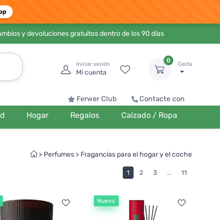
pp
ambios y devoluciones gratuitos dentro de los 90 días
0
Iniciar sesión
Cesta
Mi cuenta
Ferwer Club
Contacte con
ud
Hogar
Regalos
Calzado / Ropa
>
Perfumes
>
Fragancias para el hogar y el coche
1
2
3
...
11
Nuevo