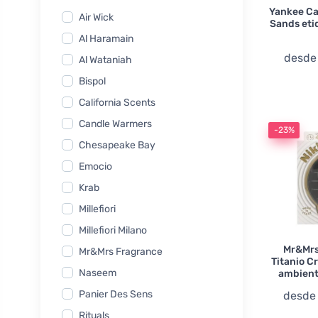
Yankee Ca
Air Wick
Sands eti
Al Haramain
desd
Al Wataniah
Bispol
California Scents
Candle Warmers
-23%
Chesapeake Bay
Emocio
Krab
Millefiori
Millefiori Milano
Mr&Mrs
Mr&Mrs Fragrance
Titanio 
Naseem
ambient
Panier Des Sens
desd
Rituals