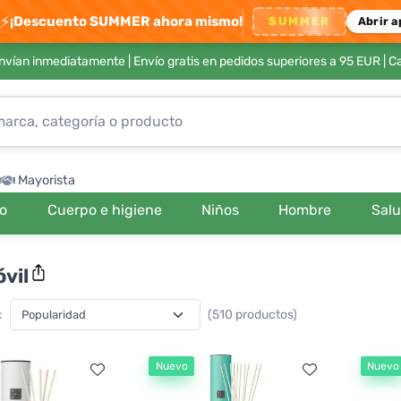
⚡
¡Descuento SUMMER ahora mismo!
SUMMER
Abrir a
envían inmediatamente |
Envío gratis en pedidos superiores a 95 EUR
| C
Mayorista
ro
Cuerpo e higiene
Niños
Hombre
Sal
vil
:
(510 productos)
Nuevo
Nuevo