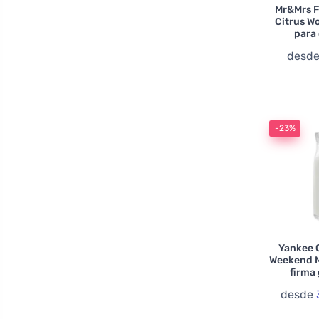
Mr&Mrs F
Citrus W
para
desd
-23%
Yankee 
Weekend M
firma
desde