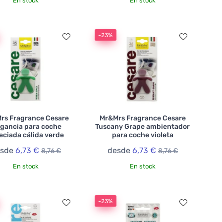
En stock
En stock
-23%
rs Fragrance Cesare
Mr&Mrs Fragrance Cesare
agancia para coche
Tuscany Grape ambientador
eciada cálida verde
para coche violeta
esde
6,73 €
desde
6,73 €
8,76 €
8,76 €
En stock
En stock
-23%