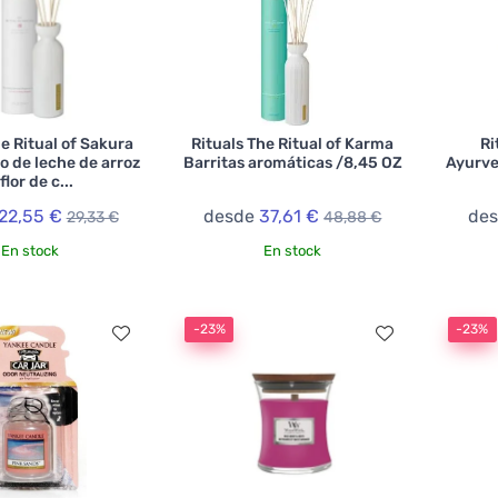
he Ritual of Sakura
Rituals The Ritual of Karma
Ri
o de leche de arroz
Barritas aromáticas /8,45 OZ
Ayurve
flor de c...
22,55 €
desde
37,61 €
de
29,33 €
48,88 €
En stock
En stock
-23%
-23%