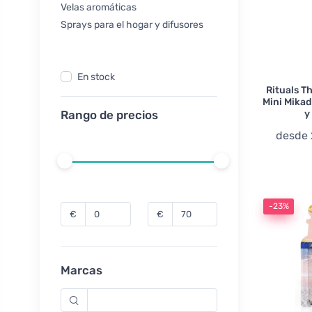
Velas aromáticas
Sprays para el hogar y difusores
En stock
Rituals T
Mini Mikad
y 
Rango de precios
desde
-23%
€
€
Marcas