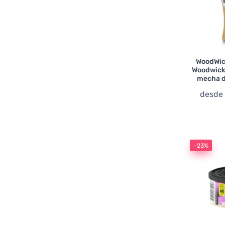
WoodWic
Woodwick
mecha d
desd
-23%