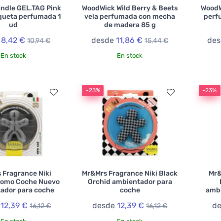
ndle GEL.TAG Pink
WoodWick Wild Berry & Beets
WoodW
queta perfumada 1
vela perfumada con mecha
perf
ud
de madera 85 g
e
8,42 €
desde
11,86 €
de
10,94 €
15,44 €
En stock
En stock
-23%
-23%
 Fragrance Niki
Mr&Mrs Fragrance Niki Black
Mr&
Cromo Coche Nuevo
Orchid ambientador para
ador para coche
coche
ambi
e
12,39 €
desde
12,39 €
d
16,12 €
16,12 €