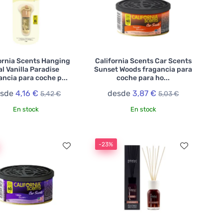
ornia Scents Hanging
California Scents Car Scents
al Vanilla Paradise
Sunset Woods fragancia para
ancia para coche p...
coche para ho...
esde
4,16 €
desde
3,87 €
5,42 €
5,03 €
En stock
En stock
-23%