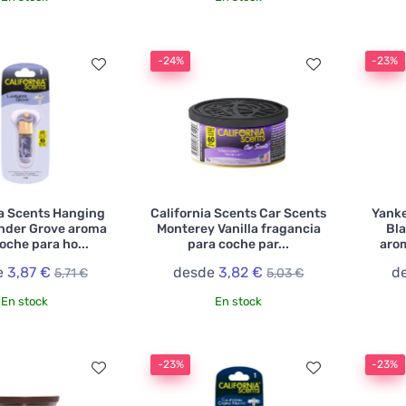
-24%
-23%
ia Scents Hanging
California Scents Car Scents
Yanke
ender Grove aroma
Monterey Vanilla fragancia
Bla
oche para ho...
para coche par...
aro
e
3,87 €
desde
3,82 €
d
5,71 €
5,03 €
En stock
En stock
-23%
-23%