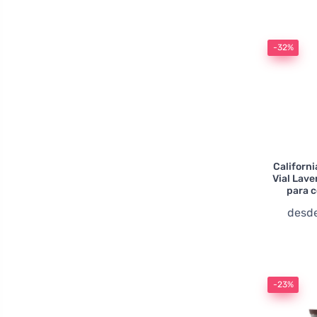
-32%
Californ
Vial Lav
para c
desd
-23%