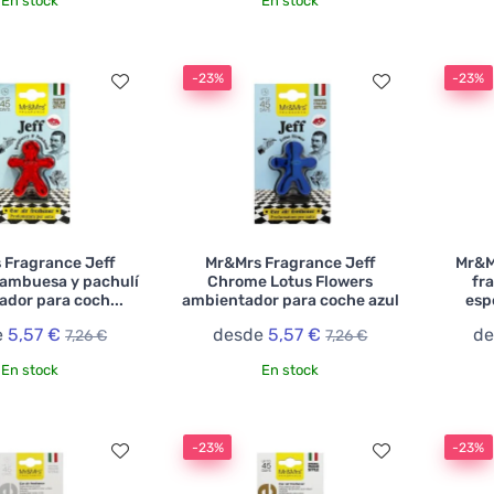
En stock
En stock
-23%
-23%
 Fragrance Jeff
Mr&Mrs Fragrance Jeff
Mr&M
ambuesa y pachulí
Chrome Lotus Flowers
fr
dor para coch...
ambientador para coche azul
esp
e
5,57 €
desde
5,57 €
d
7,26 €
7,26 €
En stock
En stock
-23%
-23%