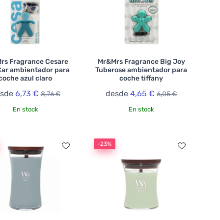
rs Fragrance Cesare
Mr&Mrs Fragrance Big Joy
ar ambientador para
Tuberose ambientador para
coche azul claro
coche tiffany
esde
6,73 €
desde
4,65 €
8,76 €
6,05 €
En stock
En stock
-23%