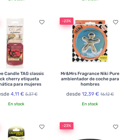
-23%
e Candle TAG classic
Mr&Mrs Fragrance Niki Pure
ck cherry etiqueta
ambientador de coche para
mática para mujeres
hombres
esde
4,11 €
desde
12,39 €
5,37 €
16,12 €
En stock
En stock
-23%