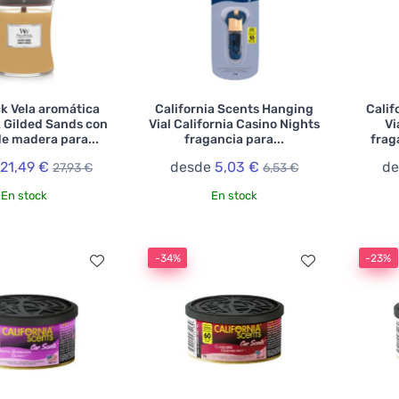
k Vela aromática
California Scents Hanging
Calif
 Gilded Sands con
Vial California Casino Nights
Vi
e madera para...
fragancia para...
frag
e
21,49 €
desde
5,03 €
d
27,93 €
6,53 €
En stock
En stock
-34%
-23%