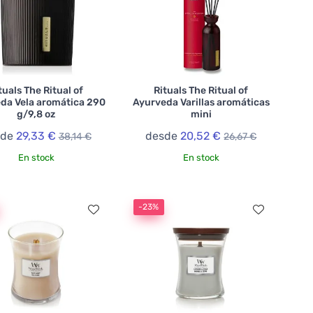
tuals The Ritual of
Rituals The Ritual of
da Vela aromática 290
Ayurveda Varillas aromáticas
g/9,8 oz
mini
sde
29,33 €
desde
20,52 €
38,14 €
26,67 €
En stock
En stock
-23%