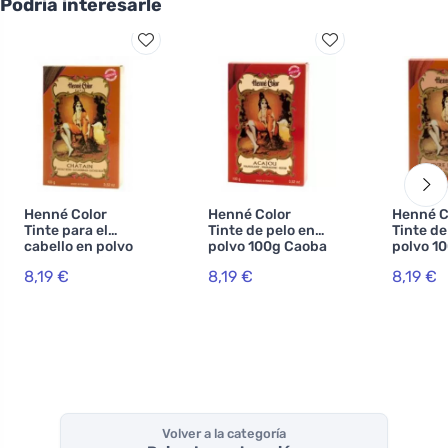
Podría interesarle
Henné Color
Henné Color
Henné C
Tinte para el
Tinte de pelo en
Tinte de
cabello en polvo
polvo 100g Caoba
polvo 1
100g Castaño
8,19 €
8,19 €
8,19 €
Volver a la categoría