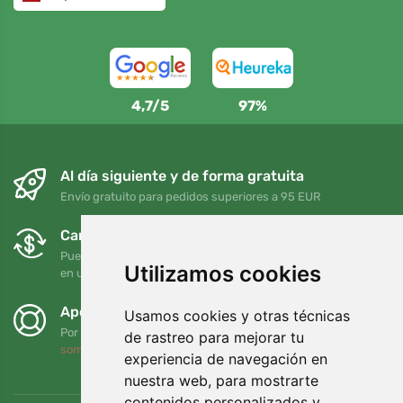
4,7/5
97%
Al día siguiente y de forma gratuita
Envío gratuito para pedidos superiores a 95 EUR
Cambios y devoluciones gratuitos
Puede devolver o cambiar su pedido en cualquier momento
Utilizamos cookies
en un plazo de 90 días
Apoyamos a Trees.org
Usamos cookies y otras técnicas
Por cada pedido plantamos un árbol. Leer más
Quiénes
de rastreo para mejorar tu
somos
.
experiencia de navegación en
nuestra web, para mostrarte
contenidos personalizados y