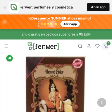
×
Ferwer: perfumes y cosmética
Abrir app
⚡
¡Descuento SUMMER ahora mismo!
×
SUMMER
Abrir app
Envío gratis en pedidos superiores a 95 EUR
0
›