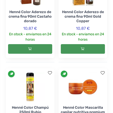
Henné Color Aderezo de
Henné Color Aderezo de
crema fina 90ml Castaño
crema fina 90ml Gold
dorado
Copper
10,87 €
10,87 €
En stock - enviamos en 24
En stock - enviamos en 24
horas
horas
Henné Color Champú
Henné Color Mascarilla
250ml Rubio
capilar nutritiva premium