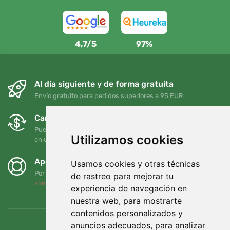
4,7/5
97%
Al día siguiente y de forma gratuita
Envío gratuito para pedidos superiores a 95 EUR
Cambios y devoluciones gratuitos
Puede devolver o cambiar su pedido en cualquier momento
Utilizamos cookies
en un plazo de 90 días
Apoyamos a Trees.org
Usamos cookies y otras técnicas
Por cada pedido plantamos un árbol. Leer más
Quiénes
de rastreo para mejorar tu
somos
.
experiencia de navegación en
nuestra web, para mostrarte
contenidos personalizados y
anuncios adecuados, para analizar