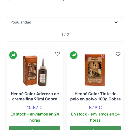
el cabello con un tinte químico! La marca Henné Color
también produce champús y mascarillas regeneradoras
para cabello dañado y estresado, que le aportarán
vitalidad, fuerza y ​​suavidad. Puedes elegir entre toda la
paleta de colores: ¿probarás el caoba, el castaño o el
1 / 2
rubio?
Henné Color Aderezo de
Henné Color Tinte de
crema fina 90ml Cobre
pelo en polvo 100g Cobre
10,87 €
8,19 €
En stock - enviamos en 24
En stock - enviamos en 24
horas
horas