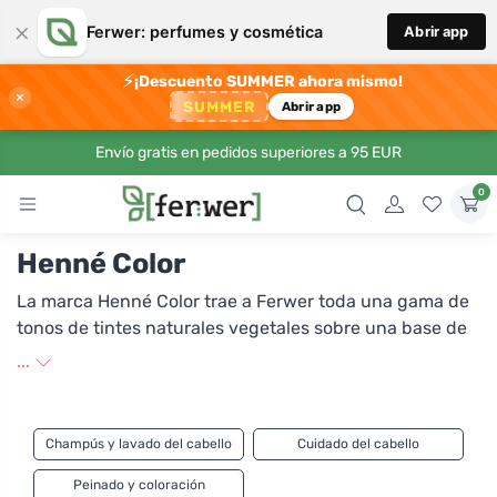
×
Ferwer: perfumes y cosmética
Abrir app
⚡
¡Descuento SUMMER ahora mismo!
×
SUMMER
Abrir app
Envío gratis en pedidos superiores a 95 EUR
0
Henné Color
La marca Henné Color trae a Ferwer toda una gama de
tonos de tintes naturales vegetales sobre una base de
henna. La henna no sólo colorea el cabello, sino que
...
también lo nutre, fortalece, cura y le da brillo y
volumen. A la hora de teñir tu cabello con henna, debes
seguir exactamente el procedimiento indicado en el
Champús y lavado del cabello
Cuidado del cabello
envase del producto. Además, ¡no olvides mantener
una distancia suficiente desde la última vez que teñiste
Peinado y coloración