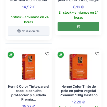
Nutritiva 150ml Caoba
pelo en polvo 100g Negro
14,52 €
8,19 €
En stock - enviamos en 24
En stock - enviamos en 24
horas
horas
No disponible
Henné Color Tinte para el
Henné Color Tinte de
cabello con alta
pelo en polvo vegetal
protección y cuidado
Premium 100g Castaño
Premiu...
12,28 €
15,27 €