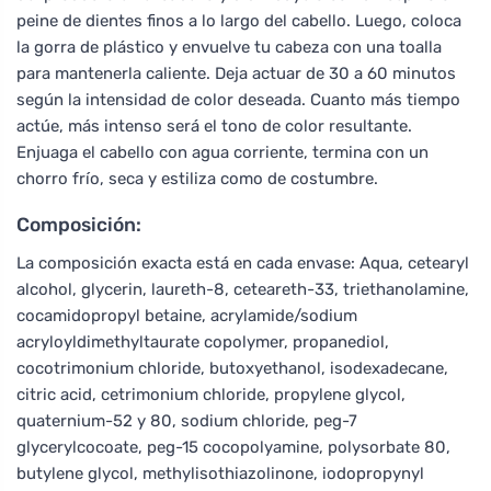
peine de dientes finos a lo largo del cabello. Luego, coloca
la gorra de plástico y envuelve tu cabeza con una toalla
para mantenerla caliente. Deja actuar de 30 a 60 minutos
según la intensidad de color deseada. Cuanto más tiempo
actúe, más intenso será el tono de color resultante.
Enjuaga el cabello con agua corriente, termina con un
chorro frío, seca y estiliza como de costumbre.
Composición:
La composición exacta está en cada envase: Aqua, cetearyl
alcohol, glycerin, laureth-8, ceteareth-33, triethanolamine,
cocamidopropyl betaine, acrylamide/sodium
acryloyldimethyltaurate copolymer, propanediol,
cocotrimonium chloride, butoxyethanol, isodexadecane,
citric acid, cetrimonium chloride, propylene glycol,
quaternium-52 y 80, sodium chloride, peg-7
glycerylcocoate, peg-15 cocopolyamine, polysorbate 80,
butylene glycol, methylisothiazolinone, iodopropynyl