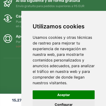
Al día siguiente y de forma gratuita
Envío gratuito para pedidos superiores a 95 EUR
Cambios y devoluciones gratuitos
Puede devolver o cambiar su pedido en cualquier momento
Utilizamos cookies
en un plazo de 90 días
Apoyamos a Trees.org
Usamos cookies y otras técnicas
Por cada pedido plantamos un árbol. Leer más
Quiénes
de rastreo para mejorar tu
somos
.
experiencia de navegación en
nuestra web, para mostrarte
contenidos personalizados y
anuncios adecuados, para analizar
el tráfico en nuestra web y para
comprender de donde llegan
nuestros visitantes.
Aceptar
15,27
€
Añadir al carrito
Configurar