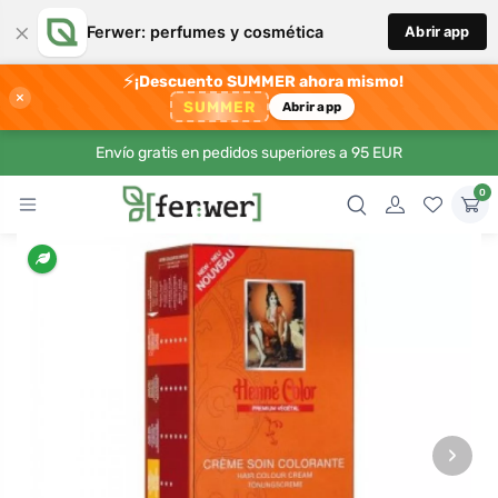
×
Ferwer: perfumes y cosmética
Abrir app
⚡
¡Descuento SUMMER ahora mismo!
×
SUMMER
Abrir app
Envío gratis en pedidos superiores a 95 EUR
0
›