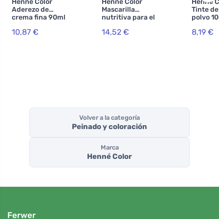
Henné Color
Henné Color
Henné C
Aderezo de
Mascarilla
Tinte de
crema fina 90ml
nutritiva para el
polvo 1
Cobre
cabello 150ml
10,87 €
14,52 €
8,19 €
Cobre
Volver a la categoría
Peinado y coloración
Marca
Henné Color
Ferwer