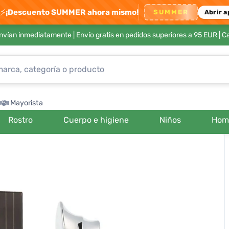
⚡
¡Descuento SUMMER ahora mismo!
SUMMER
Abrir a
envían inmediatamente |
Envío gratis en pedidos superiores a 95 EUR
| C
Mayorista
Rostro
Cuerpo e higiene
Niños
Hom