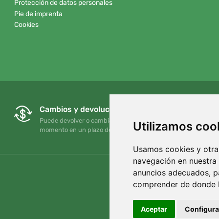
Protección de datos personales
Pie de imprenta
Cookies
Cambios y devoluciones gratuitos
Puede devolver o cambiar su pedido en cualquier
Utilizamos coo
momento en un plazo de 90 días
Usamos cookies y otras
navegación en nuestra
anuncios adecuados, pa
comprender de donde ll
Aceptar
Configura