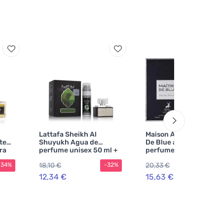
Lattafa Sheikh Al
Maison Alhambra Mait
ted
Shuyukh Agua de
De Blue agua de
ra
perfume unisex 50 ml +
perfume para hombre
DEO en spray
100 ml
18,10 €
20,33 €
-34%
-32%
-2
12,34 €
15,63 €