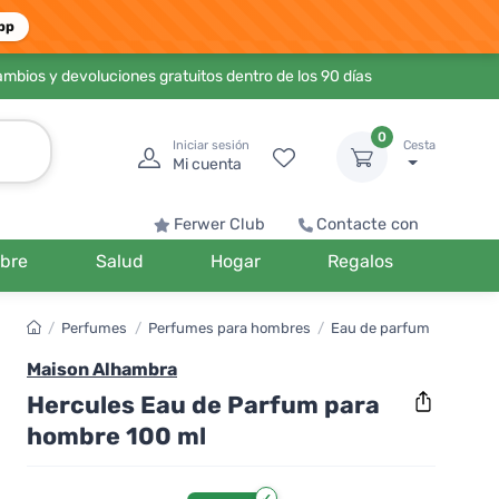
pp
ambios y devoluciones gratuitos dentro de los 90 días
0
Iniciar sesión
Cesta
Mi cuenta
Ferwer Club
Contacte con
bre
Salud
Hogar
Regalos
/
Perfumes
/
Perfumes para hombres
/
Eau de parfum
Maison Alhambra
Hercules Eau de Parfum para
hombre 100 ml