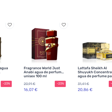
 agua
Fragrance World Just
Lattafa Sheikh Al
Anabi agua de perfume
Shuyukh Concentra
unisex 100 ml
agua de perfume pa
hombres 100 ml
20,91 €
31,41 €
-23%
-23%
16,07 €
20,86 €