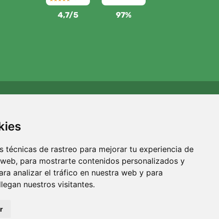
4,7/5
97%
Apoyamos a Trees.org
Por cada pedido plantamos un árbol. Leer más
Quiénes
kies
somos
.
 técnicas de rastreo para mejorar tu experiencia de
 web, para mostrarte contenidos personalizados y
ra analizar el tráfico en nuestra web y para
egan nuestros visitantes.
r