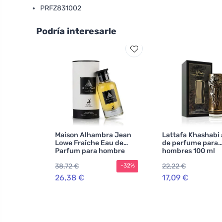
PRFZ831002
Podría interesarle
Maison Alhambra Jean
Lattafa Khashabi
Lowe Fraîche Eau de
de perfume para
Parfum para hombre
hombres 100 ml
38,72 €
22,22 €
-32%
26,38 €
17,09 €