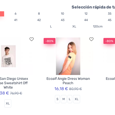
Selección rápida de t
6
8
10
12
35
41
42
43
44
45
L
XL
120cm
-80%
-80%
 San Diego Unisex
Ecoalf Angie Dress Woman
Ecoal
e Sweatshirt Off
Peach
White
16,18 €
80,90 €
,38 €
76,90 €
S
M
L
XL
XL