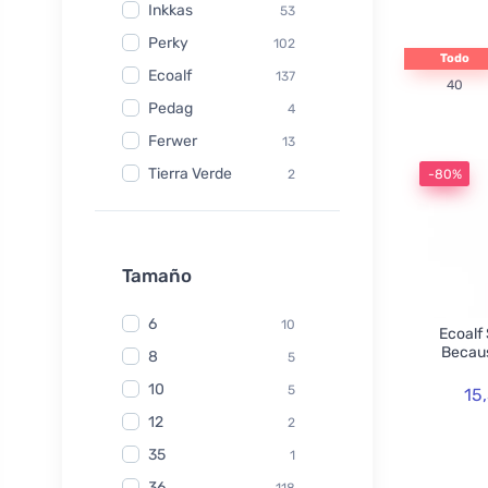
Inkkas
53
Perky
102
Todo
Ecoalf
137
40
Pedag
4
Ferwer
13
Tierra Verde
2
-80%
Watersavers
6
Made Sustained
1
Yuuki
Tamaño
1
TIO
6
6
10
Ecoalf
Hydrophil
5
Becaus
8
5
Kongy
7
10
5
15
Radico
31
12
2
Swirl
2
35
1
laSaponaria
7
36
118