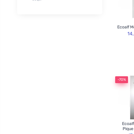
XL
50
Rozvoněno
29
120cm
3
TOOT!
1
130cm
2
Goliate
10
Ecoalf M
160cm
2
Chimpanzee
1
14
Blossombs
30
Innobiz
1
Velvety
2
Childs Farm
6
Allnature
1
-70%
BemaBio
2
Ecoalf
Pique