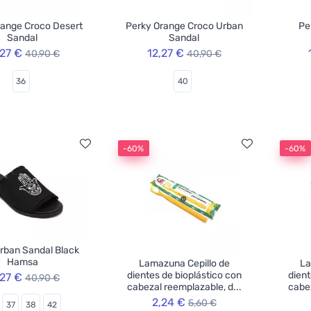
range Croco Desert
Perky Orange Croco Urban
Pe
Sandal
Sandal
,27 €
12,27 €
40,90 €
40,90 €
36
40
-60%
-60%
rban Sandal Black
Hamsa
Lamazuna Cepillo de
La
dientes de bioplástico con
dient
,27 €
40,90 €
cabezal reemplazable, d...
cabez
2,24 €
5,60 €
37
38
42