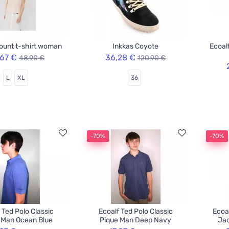
ount t-shirt woman
Inkkas Coyote
Ecoal
,67 €
36,28 €
48,90 €
120,90 €
L
XL
36
-70%
-70%
 Ted Polo Classic
Ecoalf Ted Polo Classic
Ecoa
 Man Ocean Blue
Pique Man Deep Navy
Jac