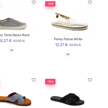
-70%
ky Tenis Baixo Rock
Perky Flame White
12,27 €
40,90 €
12,27 €
40,90 €
36
36
-70%