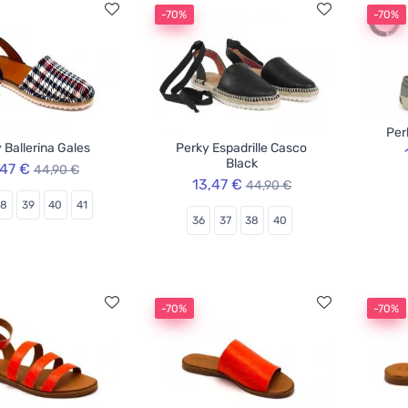
-70%
-70%
Per
 Ballerina Gales
Perky Espadrille Casco
Black
,47 €
44,90 €
13,47 €
44,90 €
38
39
40
41
36
37
38
40
-70%
-70%