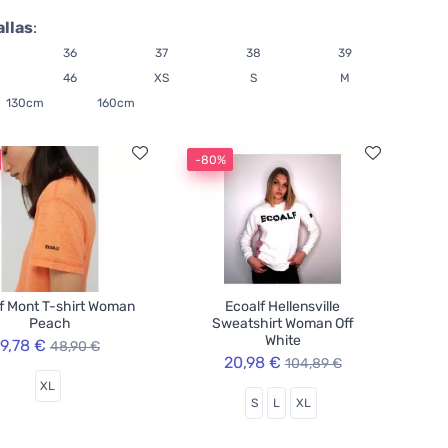
allas
:
36
37
38
39
46
XS
S
M
130cm
160cm
-80%
f Mont T-shirt Woman
Ecoalf Hellensville
Peach
Sweatshirt Woman Off
White
9,78 €
48,90 €
20,98 €
104,89 €
XL
S
L
XL