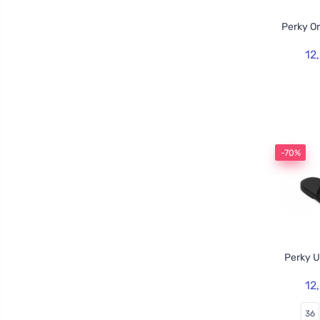
Perky O
12
-70%
Perky U
12
36