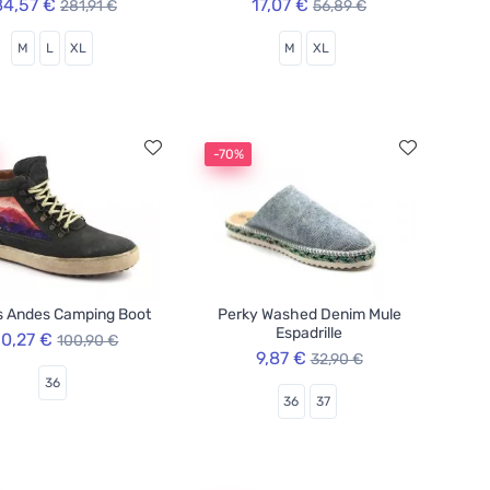
84,57 €
17,07 €
281,91 €
56,89 €
M
L
XL
M
XL
-70%
s Andes Camping Boot
Perky Washed Denim Mule
Espadrille
0,27 €
100,90 €
9,87 €
32,90 €
36
36
37