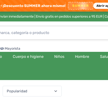
⚡
¡Descuento SUMMER ahora mismo!
SUMMER
Abrir a
envían inmediatamente |
Envío gratis en pedidos superiores a 95 EUR
| C
Mayorista
ro
Cuerpo e higiene
Niños
Hombre
Sal
:
(541 productos)