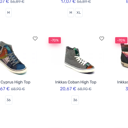
,07 €
17,07 €
56,89 €
56,89 €
M
M
XL
-70%
-70%
 Cyprus High Top
Inkkas Coban High Top
Inkka
,67 €
20,67 €
3
68,90 €
68,90 €
36
36