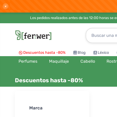
×
Los pedidos realizados antes de las 12:00 horas se 
Descuentos hasta -80%
Blog
Léxico
Perfumes
Maquillaje
Cabello
Rost
Descuentos hasta -80%
Ordenar por
Marca