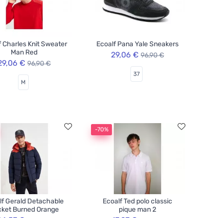
f Charles Knit Sweater
Ecoalf Pana Yale Sneakers
Man Red
29,06 €
96,90 €
29,06 €
96,90 €
37
M
-70%
lf Gerald Detachable
Ecoalf Ted polo classic
ket Burned Orange
pique man 2