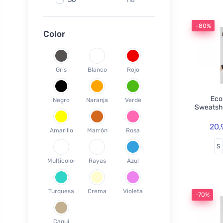
Fair Squared
9
37
120
Lamazuna
7
-80%
38
77
Color
Ecodis
37
39
45
Officina Naturae
6
40
58
OnlyBio
1
Gris
Blanco
Rojo
41
65
Endles by Econea
3
42
35
Pinke Welle
3
Ecoa
Negro
Naranja
Verde
43
26
Sweatsh
Lonka
1
44
17
Jack n Jill
35
20,
Amarillo
Marrón
Rosa
45
18
Einhorn
5
S
46
19
Weleda
1
Multicolor
Rayas
Azul
XS
3
Circular Cup
1
S
19
Neobotanics
17
Turquesa
Crema
Violeta
M
40
-70%
FINO
4
L
39
Bombus
1
Caqui