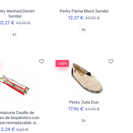
rky Washed Denim
Perky Flame Black Sandal
Sandal
12,27 €
40,90 €
12,27 €
40,90 €
36
37
-60%
Perky Juta Duo
17,96 €
44,90 €
mazuna Cepillo de
es de bioplástico con
36
al reemplazable, d...
2,24 €
5,60 €