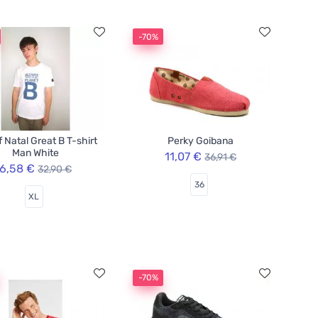
-70%
f Natal Great B T-shirt
Perky Goibana
Man White
11,07 €
36,91 €
6,58 €
32,90 €
36
XL
-70%