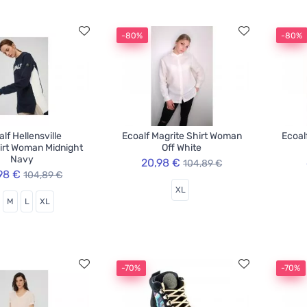
-80%
-80%
lf Hellensville
Ecoalf Magrite Shirt Woman
Ecoal
irt Woman Midnight
Off White
Navy
20,98 €
104,89 €
98 €
104,89 €
XL
M
L
XL
-70%
-70%