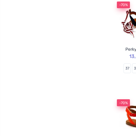
-70%
Perky
13
37
-70%