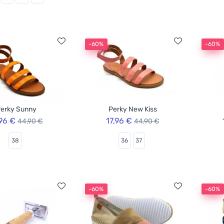
-60%
-60%
erky Sunny
Perky New Kiss
,96 €
17,96 €
44,90 €
44,90 €
38
36
37
-60%
-60%