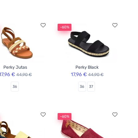
-60%
Perky Jutas
Perky Black
17,96 €
17,96 €
44,90 €
44,90 €
36
36
37
-60%