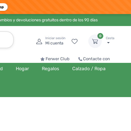
pp
ambios y devoluciones gratuitos dentro de los 90 días
0
Iniciar sesión
Cesta
Mi cuenta
Ferwer Club
Contacte con
ud
Hogar
Regalos
Calzado / Ropa