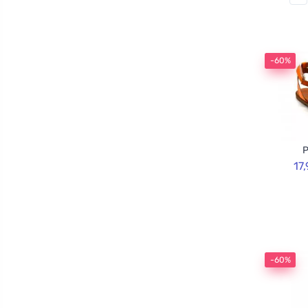
-60%
P
17
-60%