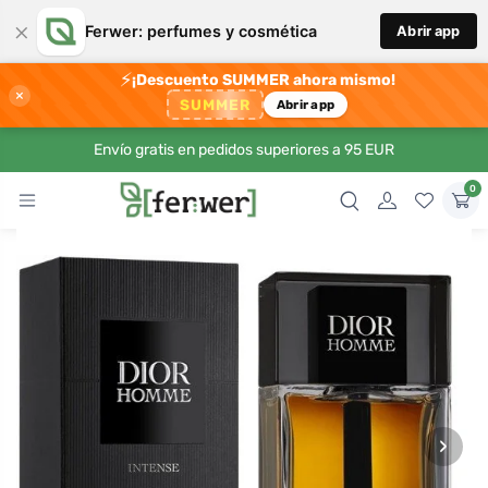
×
Ferwer: perfumes y cosmética
Abrir app
⚡
¡Descuento SUMMER ahora mismo!
×
SUMMER
Abrir app
Envío gratis en pedidos superiores a 95 EUR
0
›