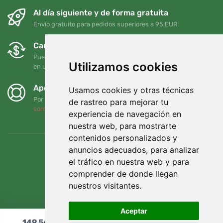
Al día siguiente y de forma gratuita
Envío gratuito para pedidos superiores a 95 EUR
Cambios y devoluciones gratuitos
Puede devolver o cambiar su pedido en cualquier momento
Utilizamos cookies
en un plazo de 90 días
Apoyamos a Trees.org
Usamos cookies y otras técnicas
Por cada pedido plantamos un árbol. Leer más
Quiénes
de rastreo para mejorar tu
somos
.
experiencia de navegación en
nuestra web, para mostrarte
contenidos personalizados y
anuncios adecuados, para analizar
el tráfico en nuestra web y para
comprender de donde llegan
nuestros visitantes.
Aceptar
149,56
€
Añadir al carrito