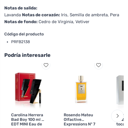
Notas de salida:
Lavanda
Notas de corazón:
Iris, Semilla de ambreta, Pera
Notas de fondo:
Cedro de Virginia, Vetiver
Código del producto
PRFB2138
Podría interesarle
Carolina Herrera
Rosendo Mateu
Dior
Bad Boy 100 ml +
Olfactive
2020 
EDT MINI Eau de
Expressions Nº 7
tocad