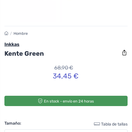
/
Hombre
Inkkas
Kente Green
68,90 €
34,45 €
En stock - envío en 24 horas
Tamaño:
Tabla de tallas