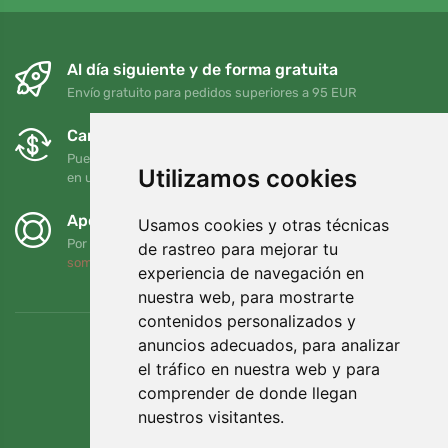
Al día siguiente y de forma gratuita
Envío gratuito para pedidos superiores a 95 EUR
Cambios y devoluciones gratuitos
Puede devolver o cambiar su pedido en cualquier momento
Utilizamos cookies
en un plazo de 90 días
Apoyamos a Trees.org
Usamos cookies y otras técnicas
Por cada pedido plantamos un árbol. Leer más
Quiénes
de rastreo para mejorar tu
somos
.
experiencia de navegación en
nuestra web, para mostrarte
contenidos personalizados y
anuncios adecuados, para analizar
el tráfico en nuestra web y para
comprender de donde llegan
nuestros visitantes.