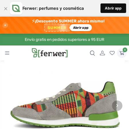
×
Ferwer: perfumes y cosmética
Abrir app
⚡
¡Descuento SUMMER ahora mismo!
×
SUMMER
Abrir app
Envío gratis en pedidos superiores a 95 EUR
0
›