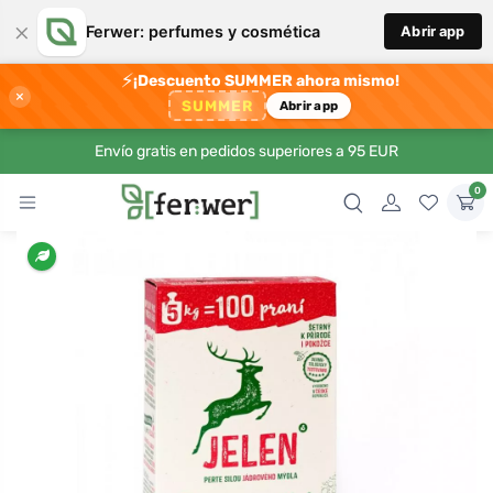
×
Ferwer: perfumes y cosmética
Abrir app
⚡
¡Descuento SUMMER ahora mismo!
×
SUMMER
Abrir app
Envío gratis en pedidos superiores a 95 EUR
0