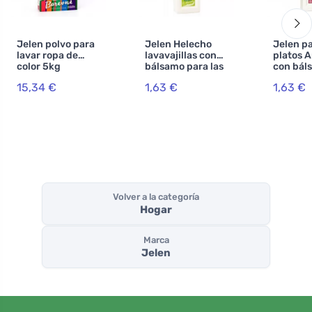
Jelen polvo para
Jelen Helecho
Jelen pa
lavar ropa de
lavavajillas con
platos 
color 5kg
bálsamo para las
con bál
manos
las man
15,34 €
1,63 €
1,63 €
Volver a la categoría
Hogar
Marca
Jelen