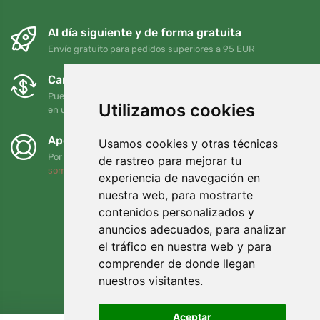
Al día siguiente y de forma gratuita
Envío gratuito para pedidos superiores a 95 EUR
Cambios y devoluciones gratuitos
Puede devolver o cambiar su pedido en cualquier momento
Utilizamos cookies
en un plazo de 90 días
Apoyamos a Trees.org
Usamos cookies y otras técnicas
Por cada pedido plantamos un árbol. Leer más
Quiénes
de rastreo para mejorar tu
somos
.
experiencia de navegación en
nuestra web, para mostrarte
contenidos personalizados y
anuncios adecuados, para analizar
el tráfico en nuestra web y para
comprender de donde llegan
nuestros visitantes.
Aceptar