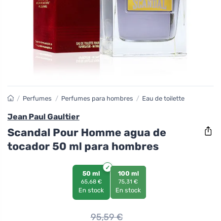
/
Perfumes
/
Perfumes para hombres
/
Eau de toilette
Jean Paul Gaultier
Scandal Pour Homme agua de
tocador 50 ml para hombres
50 ml
100 ml
65,68 €
75,31 €
En stock
En stock
95,59
€