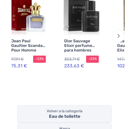
Jean Paul
Dior Sauvage
Jean 
Gaultier Scandal
Elixir perfume
Gaulti
Pour Homme
para hombres
Elixi
agua de tocador
100 ml
para 
97,91 €
303,71 €
147,62
-23%
-23%
100 ml para
ml
hombre
75,31 €
233,63 €
102,3
Volver a la categoría
Eau de toilette
Marca