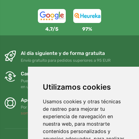
4,7/5
97%
Al día siguiente y de forma gratuita
Envío gratuito para pedidos superiores a 95 EUR
Cambios y devoluciones gratuitos
Puede devolver o cambiar su pedido en cualquier momento
Utilizamos cookies
en un plazo de 90 días
Apoyamos a Trees.org
Usamos cookies y otras técnicas
Por cada pedido plantamos un árbol. Leer más
Quiénes
de rastreo para mejorar tu
somos
.
experiencia de navegación en
nuestra web, para mostrarte
contenidos personalizados y
anuncios adecuados, para analizar