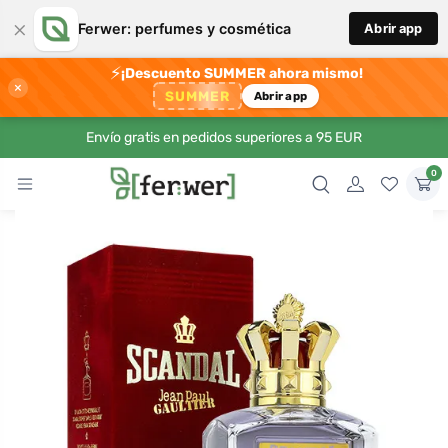
×
Ferwer: perfumes y cosmética
Abrir app
⚡
¡Descuento SUMMER ahora mismo!
×
SUMMER
Abrir app
Envío gratis en pedidos superiores a 95 EUR
0