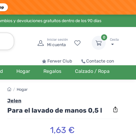
pp
ambios y devoluciones gratuitos dentro de los 90 días
0
Iniciar sesión
Cesta
Mi cuenta
Ferwer Club
Contacte con
ud
Hogar
Regalos
Calzado / Ropa
/
Hogar
Jelen
Para el lavado de manos 0,5 l
1,63 €