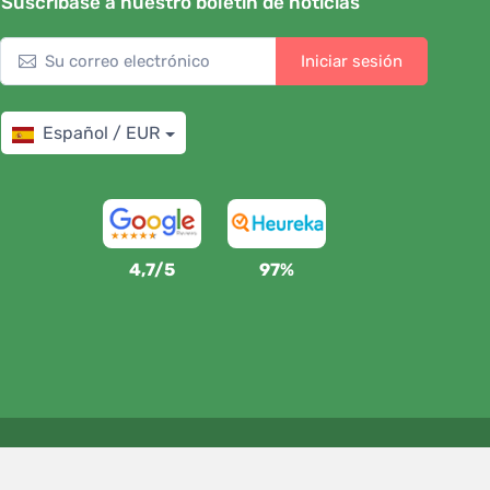
Suscríbase a nuestro boletín de noticias
Iniciar sesión
Español / EUR
4,7/5
97%
Apoyamos a Trees.org