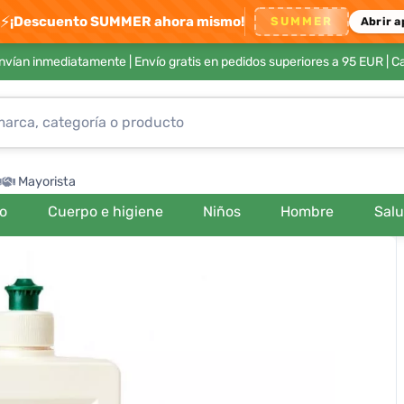
⚡
¡Descuento SUMMER ahora mismo!
SUMMER
Abrir a
envían inmediatamente |
Envío gratis en pedidos superiores a 95 EUR
| C
Mayorista
ro
Cuerpo e higiene
Niños
Hombre
Sal