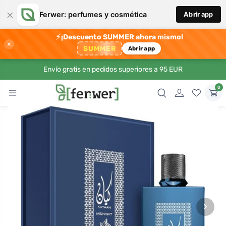
×
Ferwer: perfumes y cosmética
Abrir app
⚡
¡Descuento SUMMER ahora mismo!
×
SUMMER
Abrir app
Envío gratis en pedidos superiores a 95 EUR
0
›