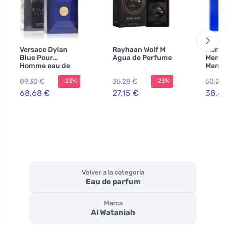
Versace Dylan
Rayhaan Wolf M
Merce
Blue Pour
Agua de Perfume
Merce
Homme eau de
Man E
toilette para
EDT MI
89,30 €
35,28 €
50,29
-23%
-23%
hombre 100 ml
SG 10
68,68 €
27,15 €
38,6
Volver a la categoría
Eau de parfum
Marca
Al Wataniah