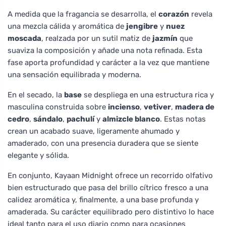
A medida que la fragancia se desarrolla, el
corazón
revela
una mezcla cálida y aromática de
jengibre
y
nuez
moscada
, realzada por un sutil matiz de
jazmín
que
suaviza la composición y añade una nota refinada. Esta
fase aporta profundidad y carácter a la vez que mantiene
una sensación equilibrada y moderna.
En el secado, la
base
se despliega en una estructura rica y
masculina construida sobre
incienso
,
vetiver
,
madera de
cedro
,
sándalo
,
pachulí
y
almizcle blanco
. Estas notas
crean un acabado suave, ligeramente ahumado y
amaderado, con una presencia duradera que se siente
elegante y sólida.
En conjunto, Kayaan Midnight ofrece un recorrido olfativo
bien estructurado que pasa del brillo cítrico fresco a una
calidez aromática y, finalmente, a una base profunda y
amaderada. Su carácter equilibrado pero distintivo lo hace
ideal tanto para el uso diario como para ocasiones