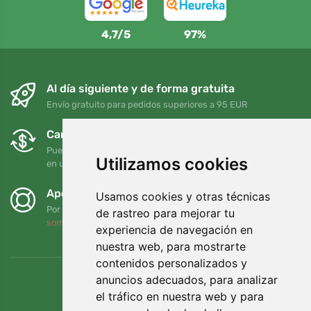
4,7/5
97%
Al día siguiente y de forma gratuita
Envío gratuito para pedidos superiores a 95 EUR
Cambios y devoluciones gratuitos
Puede devolver o cambiar su pedido en cualquier momento
Utilizamos cookies
en un plazo de 90 días
Apoyamos a Trees.org
Usamos cookies y otras técnicas
Por cada pedido plantamos un árbol. Leer más
Quiénes
de rastreo para mejorar tu
somos
.
experiencia de navegación en
nuestra web, para mostrarte
contenidos personalizados y
anuncios adecuados, para analizar
el tráfico en nuestra web y para