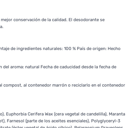
 mejor conservación de la calidad. El desodorante se
a.
ntaje de ingredientes naturales: 100 % País de origen: Hecho
n del aroma: natural Fecha de caducidad desde la fecha de
al compost, al contenedor marrón o reciclarlo en el contenedor
o), Euphorbia Cerifera Wax (cera vegetal de candelilla), Maranta
, Farnesol (parte de los aceites esenciales), Polyglyceryl-3
Citrate (éster vegetal de ácido cítrico), Pelargonium Graveolens