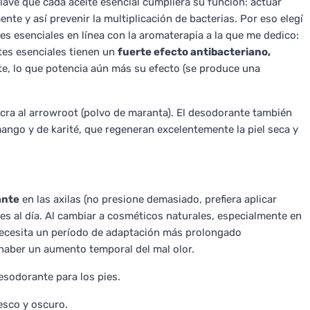
lave que cada aceite esencial cumpliera su función: actuar
nte y así prevenir la multiplicación de bacterias. Por eso elegí
s esenciales en línea con la aromaterapia a la que me dedico:
tes esenciales tienen un
fuerte efecto antibacteriano,
, lo que potencia aún más su efecto (se produce una
ucra al arrowroot (polvo de maranta). El desodorante también
ango y de karité, que regeneran excelentemente la piel seca y
ante
en las axilas (no presione demasiado, prefiera aplicar
ces al día. Al cambiar a cosméticos naturales, especialmente en
necesita un período de adaptación más prolongado
haber un aumento temporal del mal olor.
sodorante para los pies.
resco y oscuro.