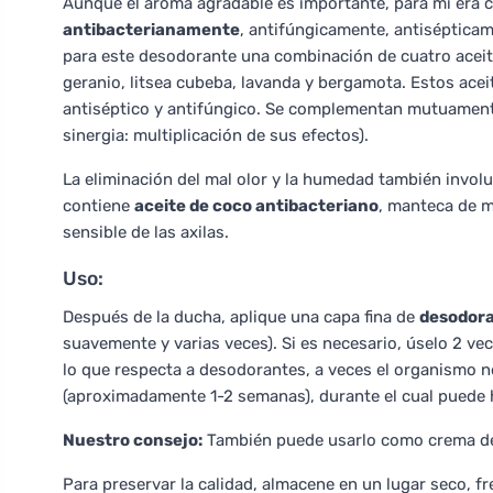
Aunque el aroma agradable es importante, para mí era c
antibacterianamente
, antifúngicamente, antisépticame
para este desodorante una combinación de cuatro aceite
geranio, litsea cubeba, lavanda y bergamota. Estos acei
antiséptico y antifúngico. Se complementan mutuamente
sinergia: multiplicación de sus efectos).
La eliminación del mal olor y la humedad también invol
contiene
aceite de coco antibacteriano
, manteca de m
sensible de las axilas.
Uso:
Después de la ducha, aplique una capa fina de
desodor
suavemente y varias veces). Si es necesario, úselo 2 ve
lo que respecta a desodorantes, a veces el organismo 
(aproximadamente 1-2 semanas), durante el cual puede 
Nuestro consejo:
También puede usarlo como crema de
Para preservar la calidad, almacene en un lugar seco, f