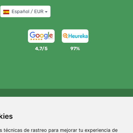
Español / EUR
4,7/5
97%
Apoyamos a Trees.org
Por cada pedido plantamos un árbol. Leer más
Quiénes
kies
somos
.
 técnicas de rastreo para mejorar tu experiencia de