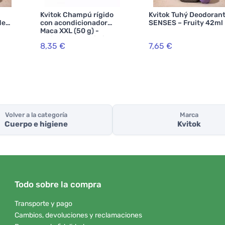
Kvitok Champú rígido
Kvitok Tuhý Deodoran
de
con acondicionador
SENSES – Fruity 42ml
Maca XXL (50 g) -
oras
estimula el crecimiento
8,35 €
7,65 €
del cabello
Volver a la categoría
Marca
Cuerpo e higiene
Kvitok
Todo sobre la compra
Transporte y pago
Cambios, devoluciones y reclamaciones