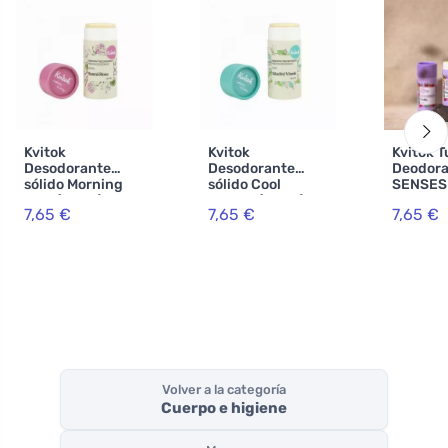
Kvitok
Kvitok
Kvitok 
Desodorante
Desodorante
Deodora
sólido Morning
sólido Cool
SENSES 
Dew (42 ml) -
Breeze (42 ml) -
42ml
7,65 €
7,65 €
7,65 €
efectivo hasta 24
efectivo hasta 24
horas
horas
Volver a la categoría
Cuerpo e higiene