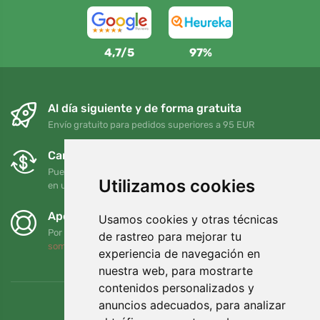
4,7/5
97%
Al día siguiente y de forma gratuita
Envío gratuito para pedidos superiores a 95 EUR
Cambios y devoluciones gratuitos
Puede devolver o cambiar su pedido en cualquier momento
Utilizamos cookies
en un plazo de 90 días
Apoyamos a Trees.org
Usamos cookies y otras técnicas
Por cada pedido plantamos un árbol. Leer más
Quiénes
de rastreo para mejorar tu
somos
.
experiencia de navegación en
nuestra web, para mostrarte
contenidos personalizados y
anuncios adecuados, para analizar