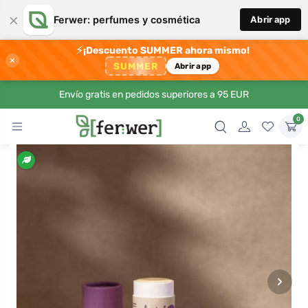
×
Ferwer: perfumes y cosmética
Abrir app
⚡
¡Descuento SUMMER ahora mismo!
×
SUMMER
Abrir app
Envío gratis en pedidos superiores a 95 EUR
0
›