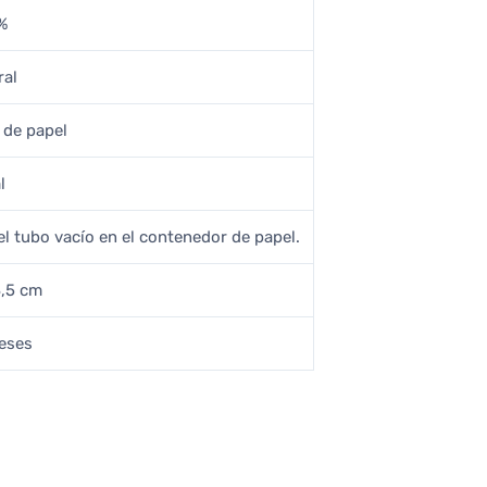
%
ral
 de papel
l
 el tubo vacío en el contenedor de papel.
3,5 cm
eses