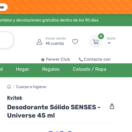
pp
ambios y devoluciones gratuitos dentro de los 90 días
0
Iniciar sesión
Cesta
Mi cuenta
Ferwer Club
Contacte con
ud
Hogar
Regalos
Calzado / Ropa
/
Cuerpo e higiene
Kvitok
Desodorante Sólido SENSES -
Universe 45 ml