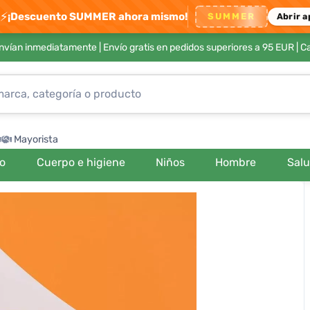
⚡
¡Descuento SUMMER ahora mismo!
SUMMER
Abrir a
envían inmediatamente |
Envío gratis en pedidos superiores a 95 EUR
| C
Mayorista
ro
Cuerpo e higiene
Niños
Hombre
Sal