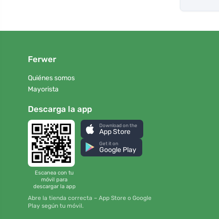
Ferwer
Quiénes somos
Mayorista
Descarga la app
Download on the
App Store
Get it on
Google Play
Escanea con tu
móvil para
descargar la app
Abre la tienda correcta – App Store o Google
Play según tu móvil.