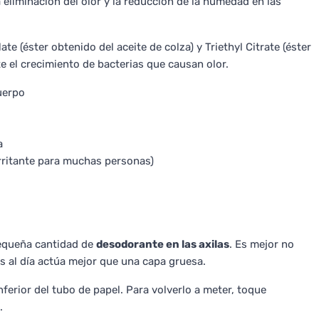
 eliminación del olor y la reducción de la humedad en las
e (éster obtenido del aceite de colza) y Triethyl Citrate (éster
te el crecimiento de bacterias que causan olor.
uerpo
a
irritante para muchas personas)
pequeña cantidad de
desodorante en las axilas
. Es mejor no
s al día actúa mejor que una capa gruesa.
erior del tubo de papel. Para volverlo a meter, toque
.