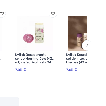
Kvitok Desodorante
Kvitok Desodorante
sólido Morning Dew (42
sólido Intoxicación de
4
ml) - efectivo hasta 24
hierbas (42 ml) -
horas
efectivo hasta 24 horas
7,65 €
7,65 €