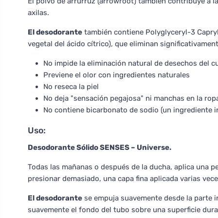
El polvo de arrurruz (arrowroot) también contribuye a la
axilas.
El desodorante
también contiene Polyglyceryl-3 Caprylat
vegetal del ácido cítrico), que eliminan significativamen
No impide la eliminación natural de desechos del c
Previene el olor con ingredientes naturales
No reseca la piel
No deja "sensación pegajosa" ni manchas en la rop
No contiene bicarbonato de sodio (un ingrediente 
Uso:
Desodorante Sólido SENSES – Universe.
Todas las mañanas o después de la ducha, aplica una 
presionar demasiado, una capa fina aplicada varias vece
El desodorante
se empuja suavemente desde la parte inf
suavemente el fondo del tubo sobre una superficie dura