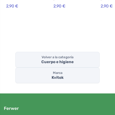
calmante 60 ml
dulce 60 ml
limpiad
2,90 €
2,90 €
2,90 €
Volver a la categoría
Cuerpo e higiene
Marca
Kvitok
Ferwer