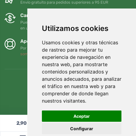
Envío gratuito para pedidos superiores a 95 EUR
Cambios y devoluciones gratuitos
Puede devolver o cambiar su pedido en cualquier momento
Utilizamos cookies
en un plazo de 90 días
Apoyamos a Trees.org
Usamos cookies y otras técnicas
Por cada pedido plantamos un árbol. Leer más
Quiénes
de rastreo para mejorar tu
somos
.
experiencia de navegación en
nuestra web, para mostrarte
contenidos personalizados y
anuncios adecuados, para analizar
el tráfico en nuestra web y para
comprender de donde llegan
nuestros visitantes.
Aceptar
2,90
€
Añadir al carrito
Configurar