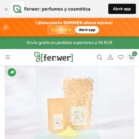
×
Ferwer: perfumes y cosmética
Abrir app
⚡
¡Descuento SUMMER ahora mismo!
×
SUMMER
Abrir app
Envío gratis en pedidos superiores a 95 EUR
0