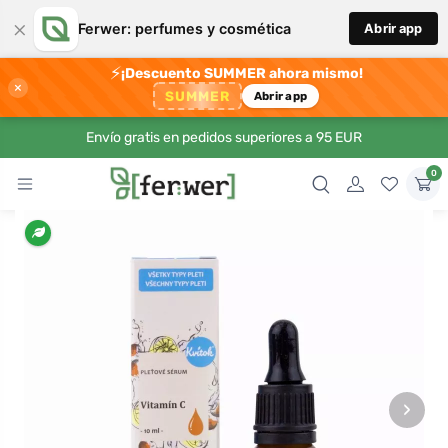
×
Ferwer: perfumes y cosmética
Abrir app
⚡
¡Descuento SUMMER ahora mismo!
×
SUMMER
Abrir app
Envío gratis en pedidos superiores a 95 EUR
0
›