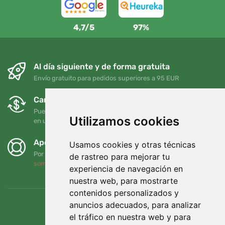
4,7/5
97%
Al día siguiente y de forma gratuita
Envío gratuito para pedidos superiores a 95 EUR
Cambios y devoluciones gratuitos
Puede devolver o cambiar su pedido en cualquier momento
Utilizamos cookies
en un plazo de 90 días
Apoyamos a Trees.org
Usamos cookies y otras técnicas
Por cada pedido plantamos un árbol. Leer más
Quiénes
de rastreo para mejorar tu
somos
.
experiencia de navegación en
nuestra web, para mostrarte
contenidos personalizados y
anuncios adecuados, para analizar
el tráfico en nuestra web y para