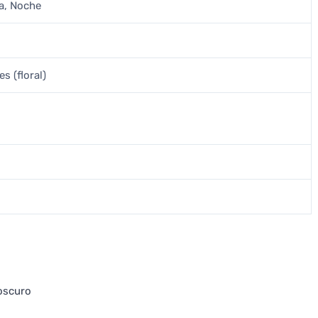
a, Noche
s (floral)
 oscuro