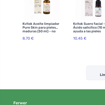
Kvitok Aceite limpiador
Kvitok Suero facial -
Pure Skin para pieles
Ácido salicílico (10 m
maduras (50 ml) - no
ayuda a las pieles
reseca, da elasticidad
problemáticas
8,70 €
10,45 €
Li
Ferwer