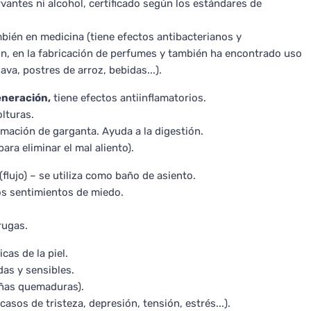
vantes ni alcohol, certificado según los estándares de
mbién en medicina (tiene efectos antibacterianos y
ción, en la fabricación de perfumes y también ha encontrado uso
ava, postres de arroz, bebidas...).
eneración,
tiene efectos antiinflamatorios.
olturas.
amación de garganta. Ayuda a la digestión.
a eliminar el mal aliento).
flujo) – se utiliza como baño de asiento.
los sentimientos de miedo.
rugas.
cas de la piel.
as y sensibles.
ueñas quemaduras).
casos de tristeza, depresión, tensión, estrés...).