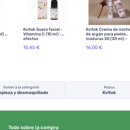
Kvitok Suero facial -
Kvitok Crema de noch
l) -
Vitamina C (10 ml) -
de argán para pieles
efectos
maduras 30 (30 ml) -
antienvejecimiento
retrasa el
10,45 €
16,00 €
envejecimiento de la p
Volver a la categoría
Marca
mpieza y desmaquillado
Kvitok
Todo sobre la compra