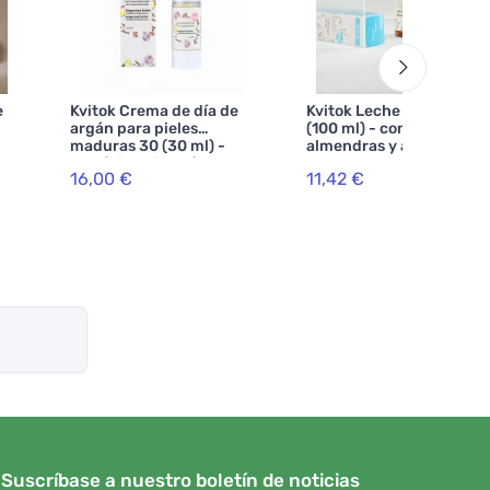
e
Kvitok Crema de día de
Kvitok Leche exfoliante
argán para pieles
(100 ml) - con aceite de
maduras 30 (30 ml) -
almendras y albaricoque
con ácido hialurónico
16,00 €
11,42 €
iel
Suscríbase a nuestro boletín de noticias