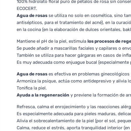
100% hidrolato floral puro de pétalos de rosa sin conser
ECOCERT.
Agua de rosas
se utiliza no solo en cosmética, sino ta
antisépticos, para el tratamiento del acné), en la cura
en la cocina (en la elaboración de dulces orientales, bakl
Mantiene el pH de la piel, estimula
los procesos de reg
Se puede añadir a mascarillas faciales y capilares o env
También se utiliza para hacer gárgaras en casos de infl
Es muy adecuada como enjuague bucal (especialmente par
Agua de rosas
es efectiva en problemas ginecológicos (
Armoniza la psique, actúa como antidepresivo y alivia 
Tonifica la piel.
Ayuda a la regeneración
y previene la formación de ar
Refresca, calma el enrojecimiento y las reacciones alérgi
Es especialmente adecuada para pieles maduras, delicad
Alivia el sobrecalentamiento de la piel (por el sol, peq
Calma, reduce el estrés, aporta tranquilidad interior (en 