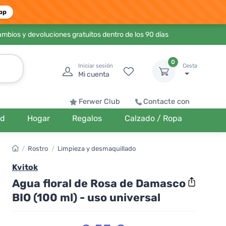
pp
ambios y devoluciones gratuitos dentro de los 90 días
0
Iniciar sesión
Cesta
Mi cuenta
Ferwer Club
Contacte con
ud
Hogar
Regalos
Calzado / Ropa
/
Rostro
/
Limpieza y desmaquillado
Kvitok
Agua floral de Rosa de Damasco
BIO (100 ml) - uso universal