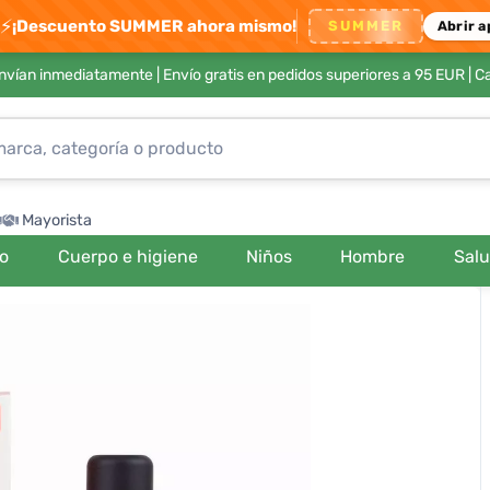
⚡
¡Descuento SUMMER ahora mismo!
SUMMER
Abrir a
envían inmediatamente |
Envío gratis en pedidos superiores a 95 EUR
| C
Mayorista
ro
Cuerpo e higiene
Niños
Hombre
Sal