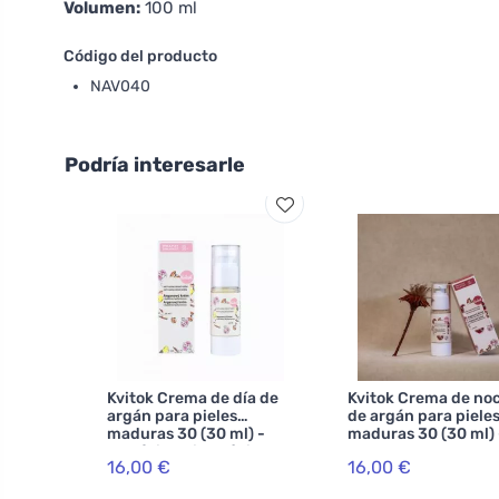
Volumen:
100 ml
Código del producto
NAV040
Podría interesarle
Kvitok Crema de día de
Kvitok Crema de no
argán para pieles
de argán para piele
maduras 30 (30 ml) -
maduras 30 (30 ml) 
con ácido hialurónico
retrasa el
16,00 €
16,00 €
envejecimiento de la