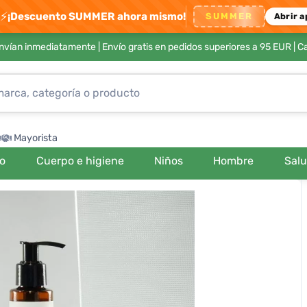
⚡
¡Descuento SUMMER ahora mismo!
SUMMER
Abrir a
envían inmediatamente |
Envío gratis en pedidos superiores a 95 EUR
| C
Mayorista
ro
Cuerpo e higiene
Niños
Hombre
Sal