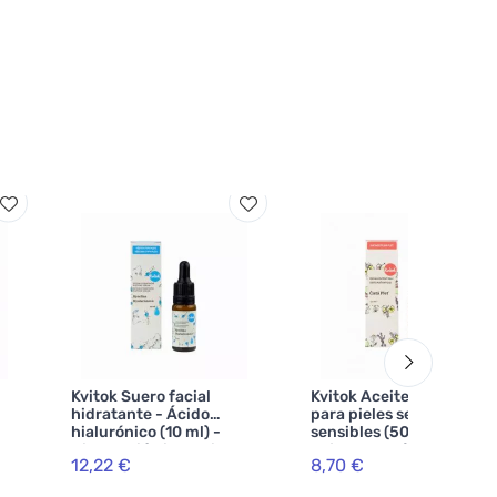
Kvitok Suero facial
Kvitok Aceite limpiador
hidratante - Ácido
para pieles secas y
hialurónico (10 ml) -
sensibles (50 ml) - no
Hidratación intensiva
deja una película grasa
12,22 €
8,70 €