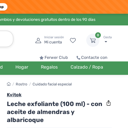
pp
ambios y devoluciones gratuitos dentro de los 90 días
0
Iniciar sesión
Cesta
Mi cuenta
Ferwer Club
Contacte con
ud
Hogar
Regalos
Calzado / Ropa
/
Rostro
/
Cuidado facial especial
Kvitok
Leche exfoliante (100 ml) - con
aceite de almendras y
albaricoque