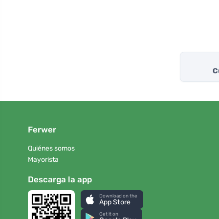
C
Ferwer
Quiénes somos
Mayorista
Descarga la app
Download on the
App Store
Get it on