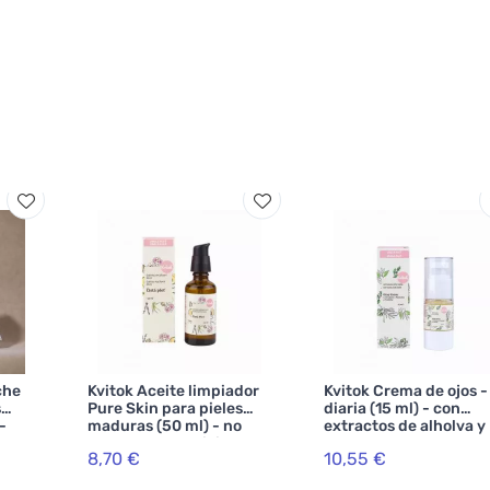
che
Kvitok Aceite limpiador
Kvitok Crema de ojos -
s
Pure Skin para pieles
diaria (15 ml) - con
-
maduras (50 ml) - no
extractos de alholva y
reseca, da elasticidad
cola de caballo
8,70 €
10,55 €
 piel