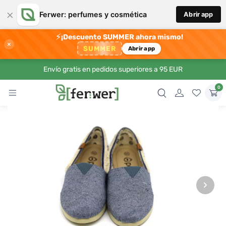
×
Ferwer: perfumes y cosmética
Abrir app
⚡
¡Descuento SUMMER ahora mismo!
×
SUMMER
Abrir app
Envío gratis en pedidos superiores a 95 EUR
0
›