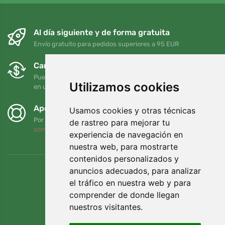
Al día siguiente y de forma gratuita
Envío gratuito para pedidos superiores a 95 EUR
Cambios y devoluciones gratuitos
Puede devolver o cambiar su pedido en cualquier momento
Utilizamos cookies
en un plazo de 90 días
Apoyamos a Trees.org
Usamos cookies y otras técnicas
Por cada pedido plantamos un árbol. Leer más
Quiénes
de rastreo para mejorar tu
somos
.
experiencia de navegación en
nuestra web, para mostrarte
contenidos personalizados y
anuncios adecuados, para analizar
el tráfico en nuestra web y para
comprender de donde llegan
nuestros visitantes.