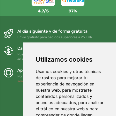
4,7/5
97%
Al día siguiente y de forma gratuita
Envío gratuito para pedidos superiores a 95 EUR
Cambios y devoluciones gratuitos
Puede devolver o cambiar su pedido en cualquier momento
Utilizamos cookies
en un plazo de 90 días
Apoyamos a Trees.org
Usamos cookies y otras técnicas
Por cada pedido plantamos un árbol. Leer más
Quiénes
de rastreo para mejorar tu
somos
.
experiencia de navegación en
nuestra web, para mostrarte
contenidos personalizados y
anuncios adecuados, para analizar
el tráfico en nuestra web y para
comprender de donde llegan