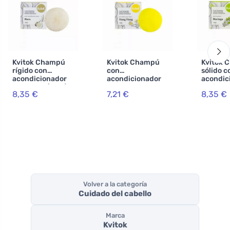
Kvitok Champú
Kvitok Champú
Kvitok 
rígido con
con
sólido c
acondicionador
acondicionador
acondic
Maca XXL (50 g) -
para cabellos
anticas
8,35 €
7,21 €
8,35 €
estimula el
ligeros Ylang
Moringa
crecimiento del
Ylang XXL (50 g)
g) - cab
cabello
- espuma de gran
brillante
calidad
caspa
Volver a la categoría
Cuidado del cabello
Marca
Kvitok