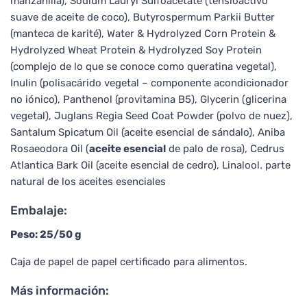
manzanilla), Sodium Lauryl Sulfoacetate (tensioactivo
suave de aceite de coco), Butyrospermum Parkii Butter
(manteca de karité), Water & Hydrolyzed Corn Protein &
Hydrolyzed Wheat Protein & Hydrolyzed Soy Protein
(complejo de lo que se conoce como queratina vegetal),
Inulin (polisacárido vegetal – componente acondicionador
no iónico), Panthenol (provitamina B5), Glycerin (glicerina
vegetal), Juglans Regia Seed Coat Powder (polvo de nuez),
Santalum Spicatum Oil (aceite esencial de sándalo), Aniba
Rosaeodora Oil (
aceite esencial
de palo de rosa), Cedrus
Atlantica Bark Oil (aceite esencial de cedro), Linalool
.
parte
natural de los aceites esenciales
Embalaje:
Peso: 25/50 g
Caja de papel de papel certificado para alimentos.
Más información: