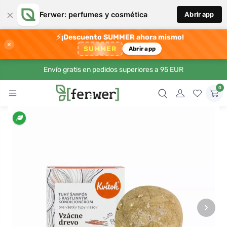
×
Ferwer: perfumes y cosmética
Abrir app
⚡
¡Descuento SUMMER ahora mismo!
×
SUMMER
Abrir app
Envío gratis en pedidos superiores a 95 EUR
0
›