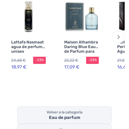
Lattafa Nasmaat
Maison Alhambra
Gulf 
agua de perfume
Daring Blue Eau
Perfe
unisex
de Parfum para
Agua 
hombre
24,68 €
22,22 €
21,59 
-23%
-23%
18,97 €
17,09 €
16,60
Volver a la categoría
Eau de parfum