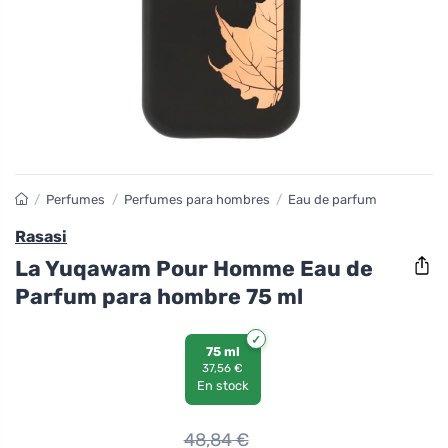
/
Perfumes
/
Perfumes para hombres
/
Eau de parfum
Rasasi
La Yuqawam Pour Homme Eau de
Parfum para hombre 75 ml
75 ml
37,56 €
En stock
48,84
€