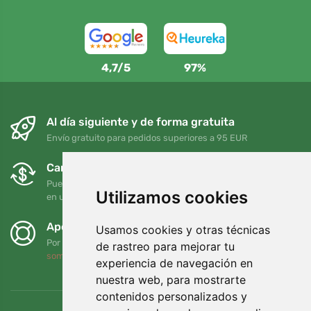
4,7/5
97%
Al día siguiente y de forma gratuita
Envío gratuito para pedidos superiores a 95 EUR
Cambios y devoluciones gratuitos
Puede devolver o cambiar su pedido en cualquier momento
Utilizamos cookies
en un plazo de 90 días
Apoyamos a Trees.org
Usamos cookies y otras técnicas
Por cada pedido plantamos un árbol. Leer más
Quiénes
de rastreo para mejorar tu
somos
.
experiencia de navegación en
nuestra web, para mostrarte
contenidos personalizados y