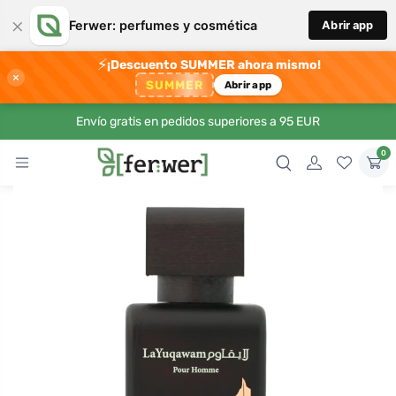
×
Ferwer: perfumes y cosmética
Abrir app
⚡
¡Descuento SUMMER ahora mismo!
×
SUMMER
Abrir app
Envío gratis en pedidos superiores a 95 EUR
0