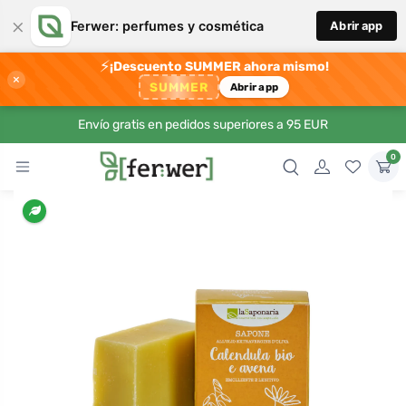
×
Ferwer: perfumes y cosmética
Abrir app
⚡
¡Descuento SUMMER ahora mismo!
×
SUMMER
Abrir app
Envío gratis en pedidos superiores a 95 EUR
0