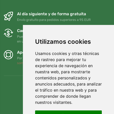
Al día siguiente y de forma gratuita
Envío gratuito para pedidos superiores a 95 EUR
Cambios y devoluciones gratuitos
Puede devolver o cambiar su pedido en cualquier momento
Utilizamos cookies
en un plazo de 90 días
Apoyamos a Trees.org
Usamos cookies y otras técnicas
Por cada pedido plantamos un árbol. Leer más
Quiénes
de rastreo para mejorar tu
somos
.
experiencia de navegación en
nuestra web, para mostrarte
contenidos personalizados y
anuncios adecuados, para analizar
el tráfico en nuestra web y para
comprender de donde llegan
nuestros visitantes.