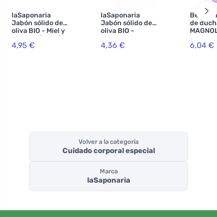
laSaponaria
laSaponaria
Ben & A
Jabón sólido de
Jabón sólido de
de duch
oliva BIO - Miel y
oliva BIO -
MAGNOL
lavanda (100 g) -
hierbas
BREEZE
4,95 €
4,36 €
6,04 €
apto para cuerpo
mediterráneas
y rostro
con aloe (100 g)
Volver a la categoría
Cuidado corporal especial
Marca
laSaponaria