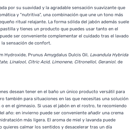
iada por su suavidad y la agradable sensación suavizante que
 aromática y "nutritiva", una combinación que une un tono más
equeño ritual relajante. La forma sólida del jabón además suele
a pastilla y tienes un producto que puedes usar tanto en el
, puede ser conveniente complementar el cuidado tras el lavado
 la sensación de confort.
um Hydroxide, Prunus Amygdalus Dulcis Oil
, Lavandula Hybrida
te, Linalool, Citric Acid, Limonene, Citronellol, Geraniol.
de
ienes desean tener en el baño un único producto versátil para
ero también para situaciones en las que necesitas una solución
 en el gimnasio. Si usas el jabón en el rostro, te recomiendo
o del año: en invierno puede ser conveniente añadir una crema
hidratación más ligera. El aroma de miel y lavanda puede
quieres calmar los sentidos y desacelerar tras un día