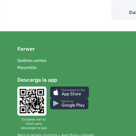
Cui
Ferwer
Quiénes somos
Mayorista
Descarga la app
Download on the
App Store
Get it on
Google Play
Escanea con tu
móvil para
descargar la app
Abre la tienda correcta – App Store o Google