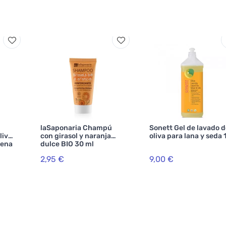
laSaponaria Champú
Sonett Gel de lavado 
liva
con girasol y naranja
oliva para lana y seda 1
vena
dulce BIO 30 ml
l
2,95 €
9,00 €