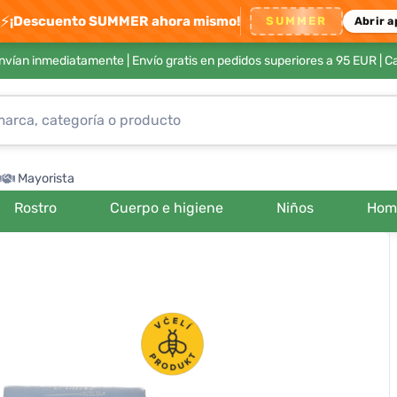
⚡
¡Descuento SUMMER ahora mismo!
SUMMER
Abrir a
envían inmediatamente |
Envío gratis en pedidos superiores a 95 EUR
| C
Mayorista
Rostro
Cuerpo e higiene
Niños
Hom