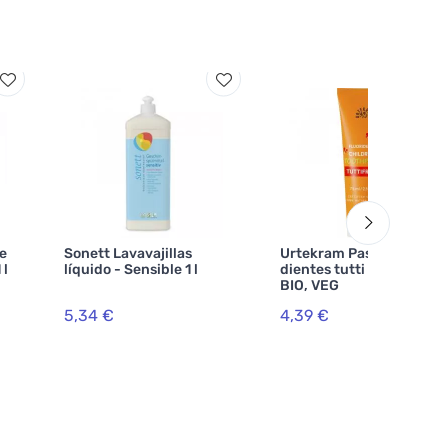
de
Sonett Lavavajillas
Urtekram Pasta de
 l
líquido - Sensible 1 l
dientes tutti frutti 75ml
BIO, VEG
5,34 €
4,39 €