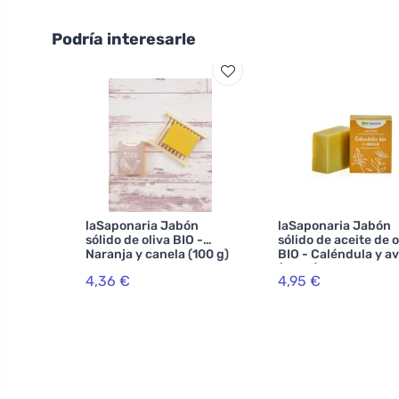
Podría interesarle
laSaponaria Jabón
laSaponaria Jabón
sólido de oliva BIO -
sólido de aceite de o
Naranja y canela (100 g)
BIO - Caléndula y a
(100 g) - apto para e
4,36 €
4,95 €
cuerpo y el rostro