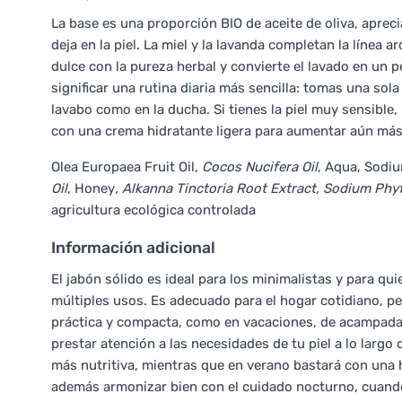
La base es una proporción BIO de aceite de oliva, aprec
deja en la piel. La miel y la lavanda completan la línea
dulce con la pureza herbal y convierte el lavado en un p
significar una rutina diaria más sencilla: tomas una sol
lavabo como en la ducha. Si tienes la piel muy sensible
con una crema hidratante ligera para aumentar aún más
Olea Europaea Fruit Oil
, Cocos Nucifera Oil
, Aqua, Sodi
Oil
, Honey
, Alkanna Tinctoria Root Extract, Sodium Phyta
agricultura ecológica controlada
Información adicional
El jabón sólido es ideal para los minimalistas y para qu
múltiples usos. Es adecuado para el hogar cotidiano, p
práctica y compacta, como en vacaciones, de acampada o
prestar atención a las necesidades de tu piel a lo larg
más nutritiva, mientras que en verano bastará con una 
además armonizar bien con el cuidado nocturno, cuando 