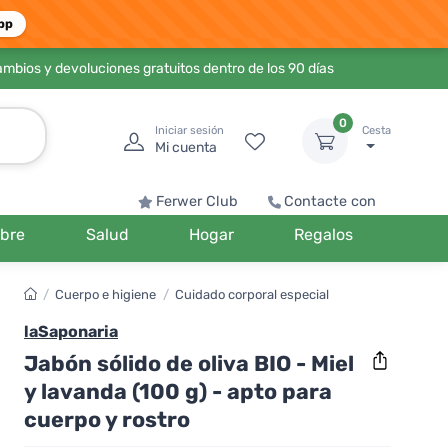
pp
ambios y devoluciones gratuitos dentro de los 90 días
0
Iniciar sesión
Cesta
Mi cuenta
Ferwer Club
Contacte con
bre
Salud
Hogar
Regalos
/
Cuerpo e higiene
/
Cuidado corporal especial
laSaponaria
Jabón sólido de oliva BIO - Miel
y lavanda (100 g) - apto para
cuerpo y rostro