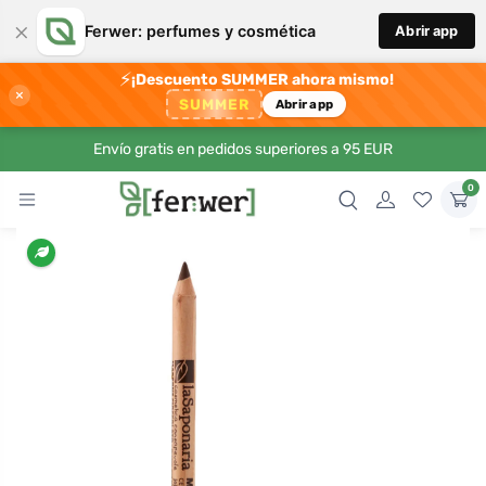
×
Ferwer: perfumes y cosmética
Abrir app
⚡
¡Descuento SUMMER ahora mismo!
×
SUMMER
Abrir app
Envío gratis en pedidos superiores a 95 EUR
0