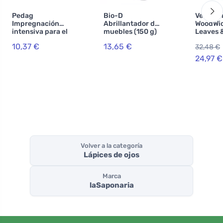
Pedag
Bio-D
Vela ar
Impregnación
Abrillantador de
WoodWic
intensiva para el
muebles (150 g)
Leaves 
calzado
mecha 
10,37 €
13,65 €
32,48 €
madera 
24,97 €
Volver a la categoría
Lápices de ojos
Marca
laSaponaria