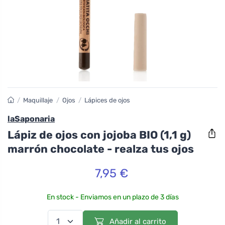
/
Maquillaje
/
Ojos
/
Lápices de ojos
laSaponaria
Lápiz de ojos con jojoba BIO (1,1 g)
marrón chocolate - realza tus ojos
7,95 €
En stock - Enviamos en un plazo de 3 días
Añadir al carrito