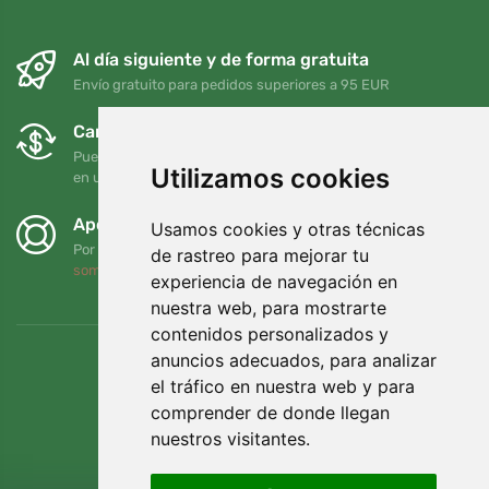
Al día siguiente y de forma gratuita
Envío gratuito para pedidos superiores a 95 EUR
Cambios y devoluciones gratuitos
Puede devolver o cambiar su pedido en cualquier momento
Utilizamos cookies
en un plazo de 90 días
Apoyamos a Trees.org
Usamos cookies y otras técnicas
Por cada pedido plantamos un árbol. Leer más
Quiénes
de rastreo para mejorar tu
somos
.
experiencia de navegación en
nuestra web, para mostrarte
contenidos personalizados y
anuncios adecuados, para analizar
el tráfico en nuestra web y para
comprender de donde llegan
nuestros visitantes.