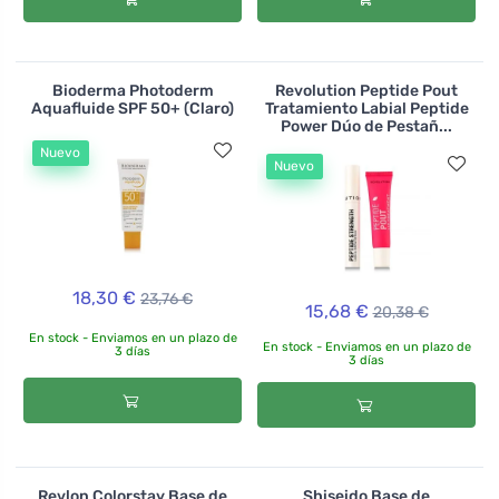
Bioderma Photoderm
Revolution Peptide Pout
Aquafluide SPF 50+ (Claro)
Tratamiento Labial Peptide
Power Dúo de Pestañ...
Nuevo
Nuevo
18,30 €
23,76 €
15,68 €
20,38 €
En stock - Enviamos en un plazo de
En stock - Enviamos en un plazo de
3 días
3 días
Revlon Colorstay Base de
Shiseido Base de