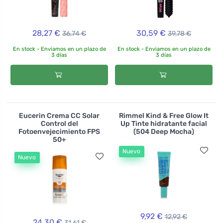
28,27 €
30,59 €
36,74 €
39,78 €
En stock - Enviamos en un plazo de
En stock - Enviamos en un plazo de
3 días
3 días
Eucerin Crema CC Solar
Rimmel Kind & Free Glow It
Control del
Up Tinte hidratante facial
Fotoenvejecimiento FPS
(504 Deep Mocha)
50+
Nuevo
Nuevo
9,92 €
12,92 €
24,30 €
31,61 €