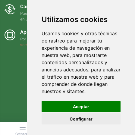
Cambios y devoluciones gratuitos
Puede devolver o cambiar su pedido en cualquier momento
Utilizamos cookies
en un plazo de 90 días
Apoyamos a Trees.org
Usamos cookies y otras técnicas
Por cada pedido plantamos un árbol. Leer más
Quiénes
de rastreo para mejorar tu
somos
.
experiencia de navegación en
nuestra web, para mostrarte
contenidos personalizados y
anuncios adecuados, para analizar
el tráfico en nuestra web y para
comprender de donde llegan
nuestros visitantes.
Aceptar
Configurar
© Topshelf s.r.o. Todos los derechos reservados.
Categoría
Buscar
Cesta