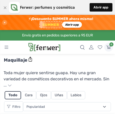
×
Ferwer: perfumes y cosmética
Abrir app
⚡
¡Descuento SUMMER ahora mismo!
×
SUMMER
Abrir app
Envío gratis en pedidos superiores a 95 EUR
0
Maquillaje
Toda mujer quiere sentirse guapa. Hay una gran
variedad de cosméticos decorativos en el mercado. Sin
embargo, los convencionales suelen contener
...
sustancias muy peligrosas o incluso tóxicas.
Todo
Cara
Ojos
Uñas
Labios
¿Realmente quieres estar guapa a costa de tu salud y
del medio ambiente?
Filtro