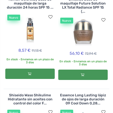
maquillaje de larga
maquillaje Future Solution
duración 24 horas SPF 15 ...
LX Total Radiance SPF 15
(...
Nuevo
Nuevo
8,57 €
11,13 €
56,10 €
72,94 €
En stock - Enviamos en un plazo de
En stock - Enviamos en un plazo de
3 días
3 días
Shiseido Waso Shikulime
Essence Long Lasting lápiz
Hidratante sin aceites con
de ojos de larga duración
control del color F...
09 Cool Down 0,28...
Nuevo
Nuevo