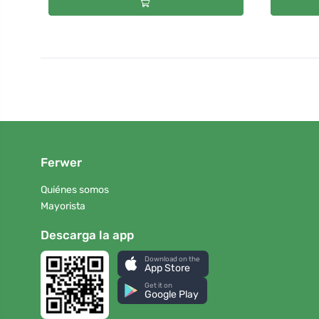
Ferwer
Quiénes somos
Mayorista
Descarga la app
Download on the
App Store
Get it on
Google Play