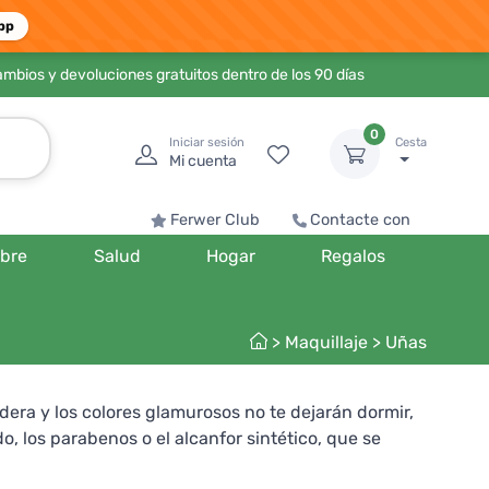
pp
ambios y devoluciones gratuitos dentro de los 90 días
0
Iniciar sesión
Cesta
Mi cuenta
Ferwer Club
Contacte con
bre
Salud
Hogar
Regalos
>
Maquillaje
>
Uñas
era y los colores glamurosos no te dejarán dormir,
, los parabenos o el alcanfor sintético, que se
eras. Además de los numerosos colores, la marca