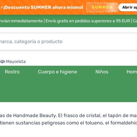
⚡
¡Descuento SUMMER ahora mismo!
SUMMER
Abrir a
envían inmediatamente |
Envío gratis en pedidos superiores a 95 EUR
| C
Mayorista
Rostro
Cuerpo e higiene
Niños
Hom
 de Handmade Beauty. El frasco de cristal, el tapón de mad
enen sustancias peligrosas como el tolueno, el formaldehído
argo, tienen un excelente efecto de cobertura y son durad