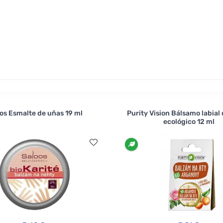
acelera el secado y protege el color de la descamación.
os Esmalte de uñas 19 ml
Purity Vision Bálsamo labial
ecológico 12 ml