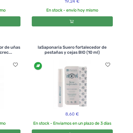
19,24 €
smo
En stock - envío hoy mismo
or de uñas
laSaponaria Suero fortalecedor de
crec...
pestañas y cejas BIO (10 ml)
8,60 €
smo
En stock - Enviamos en un plazo de 3 días