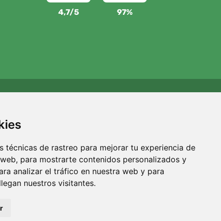
4,7/5
97%
Apoyamos a Trees.org
Por cada pedido plantamos un árbol. Leer más
Quiénes
kies
somos
.
 técnicas de rastreo para mejorar tu experiencia de
 web, para mostrarte contenidos personalizados y
ra analizar el tráfico en nuestra web y para
egan nuestros visitantes.
Filtros
r