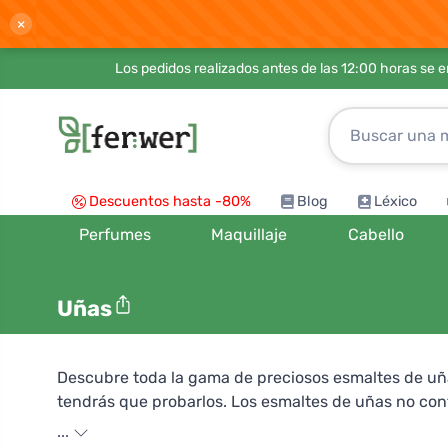
×
Los pedidos realizados antes de las 12:00 horas se 
Descuentos hasta -80%
Blog
Léxico
Perfumes
Maquillaje
Cabello
Uñas
Descubre toda la gama de preciosos esmaltes de uñas
tendrás que probarlos. Los esmaltes de uñas no conti
encuentran en los esmaltes convencionales. Sin emb
...