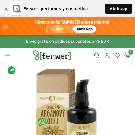
×
Ferwer: perfumes y cosmética
Abrir app
⚡
¡Descuento SUMMER ahora mismo!
×
SUMMER
Abrir app
Envío gratis en pedidos superiores a 95 EUR
0