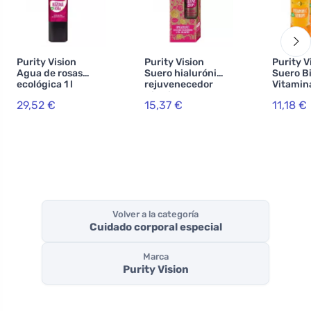
Purity Vision
Purity Vision
Purity V
Agua de rosas
Suero hialurónico
Suero B
ecológica 1 l
rejuvenecedor
Vitamin
Bio Pink 50 ml
29,52 €
15,37 €
11,18 €
Volver a la categoría
Cuidado corporal especial
Marca
Purity Vision