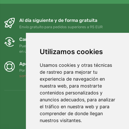
Al día siguiente y de forma gratuita
Envío gratuito para pedidos superiores a 95 EUR
Cambios y devoluciones gratuitos
Puede devolver o cambiar su pedido en cualquier momento
Utilizamos cookies
en un plazo de 90 días
Apoyamos a Trees.org
Usamos cookies y otras técnicas
Por cada pedido plantamos un árbol. Leer más
Quiénes
de rastreo para mejorar tu
somos
.
experiencia de navegación en
nuestra web, para mostrarte
contenidos personalizados y
anuncios adecuados, para analizar
el tráfico en nuestra web y para
comprender de donde llegan
nuestros visitantes.