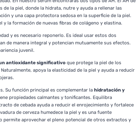
edad. En nuestro sérum encontrarás dos tipos de AH. El AH de
e la piel, donde la hidrata, nutre y ayuda a rellenar las
ción y una capa protectora sedosa en la superficie de la piel.
el y la formación de nuevas fibras de colágeno y elastina.
edad y es necesario reponerlo. Es ideal usar estos dos
an de manera integral y potencian mutuamente sus efectos.
ariencia juvenil.
un antioxidante significativo
que protege la piel de los
 Naturalmente, apoya la elasticidad de la piel y ayuda a reducir
ojeras.
os. Su función principal es complementar la
hidratación y
iene propiedades calmantes y tonificantes. Equilibra
xtracto de cebada ayuda a reducir el enrojecimiento y fortalece
levadura de cerveza humedece la piel y es una fuente
lo permite aprovechar el pleno potencial de otros extractos y