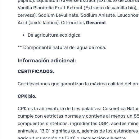
pepino), Equisetum Arvense Extract (Extracto de cola d
Vanilla Planifolia Fruit Extract (Extracto de vainilla bi
cerveza), Sodium Levulinate, Sodium Anisate, Leuconos
Acid (ácido láctico), Citronellol
, Geraniol
.
De agricultura ecológica.
** Componente natural del agua de rosa.
Información adicional:
CERTIFICADOS.
Certificaciones que garantizan la máxima calidad del pr
CPK bio.
CPK es la abreviatura de tres palabras: Cosmética Natura
cumple con estrictas normas y contiene al menos un 85
compuestos sintéticos, ingredientes OGM, aceites mine
animales. "BIO" significa que, además de los estándares
agricultura ecológica (BIO) o recolección silvestre.