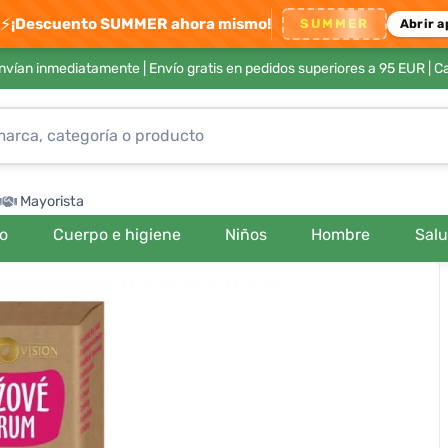
⚡
¡Descuento SUMMER ahora mismo!
SUMMER
Abrir a
envían inmediatamente |
Envío gratis en pedidos superiores a 95 EUR
| C
Mayorista
ro
Cuerpo e higiene
Niños
Hombre
Sal