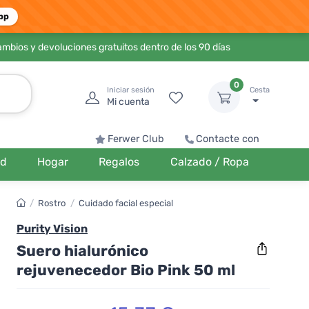
pp
ambios y devoluciones gratuitos dentro de los 90 días
0
Iniciar sesión
Cesta
Mi cuenta
Ferwer Club
Contacte con
ud
Hogar
Regalos
Calzado / Ropa
/
Rostro
/
Cuidado facial especial
Purity Vision
Suero hialurónico
rejuvenecedor Bio Pink 50 ml