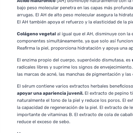
Ácido hialurónico
(AH) disminuye naturalmente con la 
bajo peso molecular penetra en las capas más profundas d
arrugas. El AH de alto peso molecular asegura la hidrata
El AH también apoya el refuerzo y la elasticidad de la pi
Colágeno vegetal
al igual que el AH, disminuye con la 
componentes simultáneamente, ya que solo así funcion
Reafirma la piel, proporciona hidratación y apoya una ap
El enzima propio del cuerpo, superóxido dismutasa, es
radicales libres y suprime los signos de envejecimiento.
las marcas de acné, las manchas de pigmentación y las 
El sérum contiene varios extractos herbales beneficios
apoyar una apariencia juvenil.
El extracto de pepino t
naturalmente el tono de la piel y reduce los poros. El e
la capacidad de regeneración de la piel. El extracto de 
importante de vitaminas B. El extracto de cola de cabal
reduce el exceso de sebo.